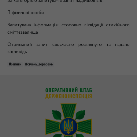
За категорією запитувачів запит надійшов від:
 фізичної особи
Запитувана інформація: стосовно ліквідації стихійного
сміттєзвалища
Отриманий запит своєчасно розглянуто та надано
відповідь.
#запити
#січень_вересень