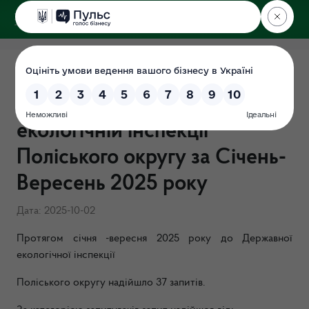
ДЕРЖЕКОІНСПЕКЦІЯ
Поліського округу
Підсумки роботи із запитами
на інформацію у Державній
екологічній інспекції
Поліського округу за Січень-
Вересень 2025 року
Дата: 2025-10-02
Протягом січня -вересня 2025 року до Державної
екологічної інспекції
Поліського округу надійшло 37 запитів.