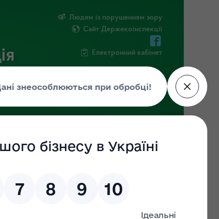
Людям із порушенням зору
Сайт Держекоінспекції
ія
Електронний кабінет
ЧНА ІНФОРМАЦІЯ
НОВИНИ