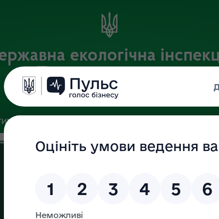
ержавна екологічна інспекц
Поліського округу
Офіційний веб-портал
ИВНА БАЗА
ЗВ’ЯЗКИ ІЗ ГРОМАДСЬКІСТЮ ТА ЗМІ
ПУБЛІ