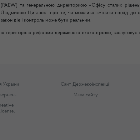
я (PAEW) та генеральною директоркою «Офісу сталих рішень
ide Людмилою Циганок про те, чи можливо змінити підхід до 
 закон діє і контроль може бути реальним.
ною територією реформи державного екоконтролю, заслуговує н
я України
Сайт Держекоінспекції
вернень
Мапа сайту
reative
license
,