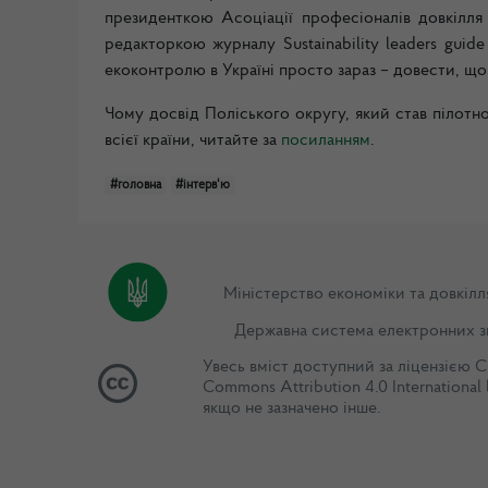
президенткою Асоціації професіоналів довкілл
редакторкою журналу Sustainability leaders gu
екоконтролю в Україні просто зараз – довести, що
Чому досвід Поліського округу, який став пілот
всієї країни, читайте за
посиланням
.
#головна
#інтерв'ю
Міністерство економіки та довкілл
Державна система електронних з
Увесь вміст доступний за ліцензією
C
Commons Attribution 4.0 International 
якщо не зазначено інше.