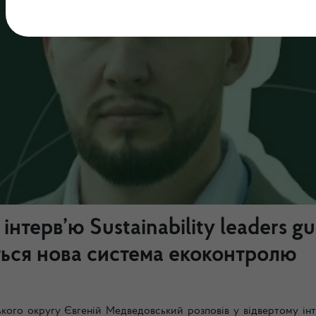
нтерв’ю Sustainability leaders gu
ється нова система екоконтролю
ького округу Євгеній Медведовський розповів у відвертому інт