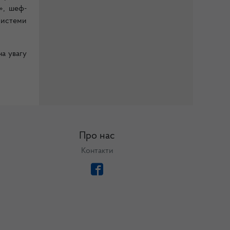
», шеф-
системи
а увагу
Про нас
Контакти