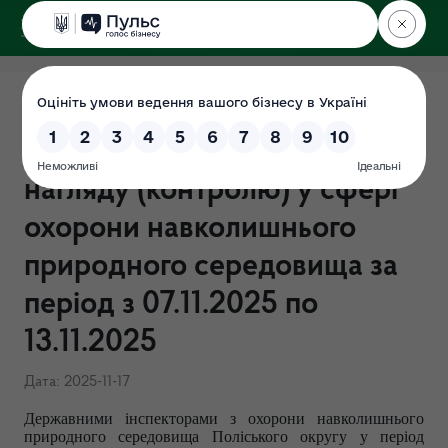
ДЕРЖЕКОІНСПЕКЦІЯ
Поліського округу
ЗВІТ щодо результатів
здійснення державного
нагляду (контролю) у сфері
охорони навколишнього
природного середовища за
період з 07.11.2025 по
13.11.2025
Дата: 2025-11-17
Державними інспекторами з охорони навколишнього
природного середовища Поліського округу у період