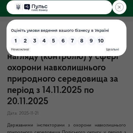
ДЕРЖЕКОІНСПЕКЦІЯ
Поліського округу
ЗВІТ щодо результатів
здійснення державного
нагляду (контролю) у сфері
охорони навколишнього
природного середовища за
період з 14.11.2025 по
20.11.2025
Дата: 2025-11-21
Державними інспекторами з охорони навколишнього
природного середовища Поліського округу у період з