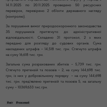
14.11.2025 по 20.11.2025 проведено 50 ресурсних
перевірок, перевірено 2 об'єкти державного нагляду
(контролю).
За порушення вимог природоохоронного законодавства
35 порушників притягнуто до адміністративної
відповідальності. Складено 31 протокол, 2 з яких
передано для розгляду до судових органів. Сума
накладених штрафів – 14,518 тис. грн. Стягнуто штрафів
на суму 16,618 тис. грн.
Загальна сума розрахованих збитків – 5,739 тис. грн.
Стягнуто претензій та позовів – 2, на суму 144,698 тис.
грн, із них у добровільному порядку – на суму 144,698
тис. грн. пред’явлено претензій та позовів 5, на загальну
суму – 10369,633 тис.грн.
#звіт
#тижневий