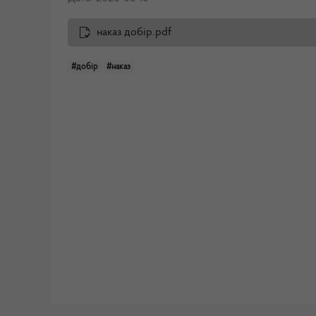
наказ добір.pdf
#добір
#наказ