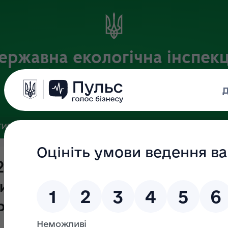
ержавна екологічна інспекц
Поліського округу
Офіційний веб-портал
ИВНА БАЗА
ЗВ’ЯЗКИ ІЗ ГРОМАДСЬКІСТЮ ТА ЗМІ
ПУБЛІ
2020 року "Про оголошення про
тину на зайняття вакантної посад
 "В" підкатегорії "В1"