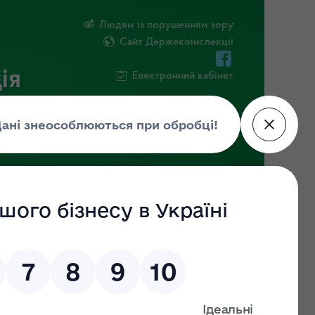
Людям із порушенням зору
Сайт Держекоінспекції
ія
Електронний кабінет
ЧНА ІНФОРМАЦІЯ
НОВИНИ
и