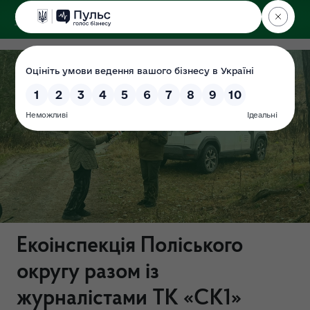
ДЕРЖЕКОІНСПЕКЦІЯ
Поліського округу
Екоінспекція Поліського
округу разом із
журналістами ТК «СК1»