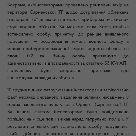
Зокрема, екоінспекторами проведено рейдовий захід на
території Сарненської ТГ щодо дотримання обмежень
господарської діяльності в межах прибережно-захисних
смуг водних об’єктів. За межами села Костянтинівка
встановлено особу, причетну до раніше виявленого
порушення — розорювання земель водного фонду в
межах прибережно-захисної смуги водного об’єкта на
площі 0,2 га. Винну особу притягнуто до
адміністративної відповідальності за статтею 53 КУпАП.
Порушнику буде скеровано претензію про
відшкодування завданих збитків.
10 грудня під час патрулювання інспекторами зафіксовано
факт несанкціонованого видалення зелених насаджень у
межах населеного пункту села Орлівка Сарненської ТГ.
За даним фактом інспекторами було повідомлено
поліцію, на місце події виїхав наряд патрульної поліції. У
результаті спільних дій встановлено особу порушника,
який здійснив пошкодження сироростучого дерева