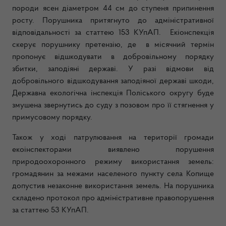
породи ясен діаметром 44 см до ступеня припинення
росту. Порушника притягнуто до адміністративної
відповідальності за статтею 153 КУпАП. Екіонспекція
скерує порушнику претензію, де в місячний термін
пропонує відшкодувати в добровільному порядку
збитки, заподіяні державі. У разі відмови від
добровільного відшкодування заподіяної державі шкоди,
Державна екологічна інспекція Поліського округу буде
змушена звернутись до суду з позовом про її стягнення у
примусовому порядку.
Також у ході патрулювання на території громади
екоінспекторами виявлено порушення
природоохоронного режиму використання земель:
громадянин за межами населеного пункту села Копище
допустив незаконне використання земель. На порушника
складено протокол про адміністративне правопорушення
за статтею 53 КУпАП.