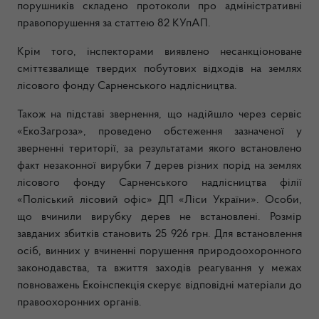
порушників складено протоколи про адміністративні
правопорушення за статтею 82 КУпАП.
Крім того, інспекторами виявлено несанкціоноване
сміттєзвалище твердих побутових відходів на землях
лісового фонду Сарненського надлісництва.
Також на підставі звернення, що надійшло через сервіс
«ЕкоЗагроза», проведено обстеження зазначеної у
зверненні території, за результатами якого встановлено
факт незаконної вирубки 7 дерев різних порід на землях
лісового фонду Сарненського надлісництва філії
«Поліський лісовий офіс» ДП «Ліси України». Особи,
що вчинили вирубку дерев не встановлені. Розмір
завданих збитків становить 25 926 грн. Для встановлення
осіб, винних у вчиненні порушення природоохоронного
законодавства, та вжиття заходів реагування у межах
повноважень Екоінспекція скерує відповідні матеріали до
правоохоронних органів.