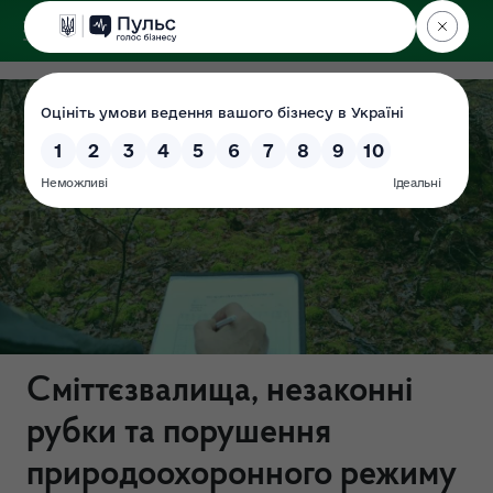
ДЕРЖЕКОІНСПЕКЦІЯ
Поліського округу
Сміттєзвалища, незаконні
рубки та порушення
природоохоронного режиму