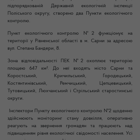
підпорядкованій Державній екологічній інспекції
Поліського округу, створено два Пункти екологічного
контролю.
Пункт екологічного контролю №2 функціонує на
території у Рівненської області в м. Сарни за адресою
вул. Степана Бандери, 8.
Зона відповідальності ПЕК №2 охоплює територію
площею 647 км². До неї входять місто Сарни та
Коростський, Кричильський, Городецький,
Костянтинівський, Ремчицький, Цепцевицький,
Тутовицький, Люхчанський і Стрільський старостинські
округи.
Інспектори Пункту екологічного контролю №2 щоденно
здійснюють моніторинг стану довкілля, оперативно
реагують на звернення громадян та працюють над
підвищенням рівня екологічної свідомості населення. Усі