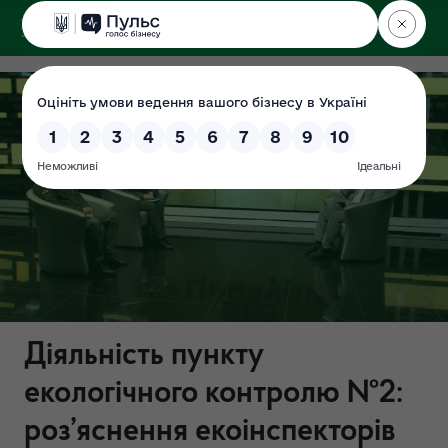
ДЕРЖЕКОІНСПЕКЦІЯ
Поліського округу
Діяльність пункту
екологічного контролю №2:
роз’яснення екоінспекторів