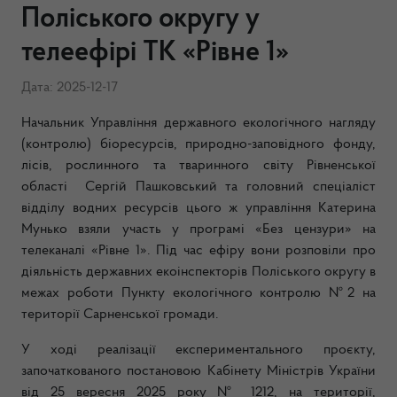
Поліського округу у
телеефірі ТК «Рівне 1»
Дата: 2025-12-17
Начальник Управління державного екологічного нагляду
(контролю) біоресурсів, природно-заповідного фонду,
лісів, рослинного та тваринного світу Рівненської
області Сергій Пашковський та головний спеціаліст
відділу водних ресурсів цього ж управління Катерина
Мунько взяли участь у програмі «Без цензури» на
телеканалі «Рівне 1». Під час ефіру вони розповіли про
діяльність державних екоінспекторів Поліського округу в
межах роботи Пункту екологічного контролю №2 на
території Сарненської громади.
У ході реалізації експериментального проєкту,
започаткованого постановою Кабінету Міністрів України
від 25 вересня 2025 року № 1212, на території,