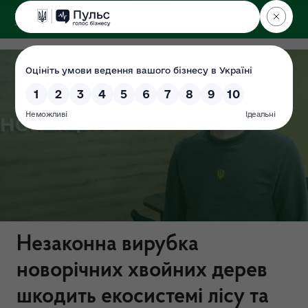
ДЕРЖЕКОІНСПЕКЦІЯ
Поліського округу
Незаконна вирубка
новорічних хвойних дерев
шкодить екосистемі лісу та