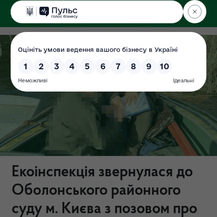
ДЕРЖЕКОІНСПЕКЦІЯ
Поліського округу
Екоінспекція звернулася до
Оболонського районного
суду м. Києва з позовом про