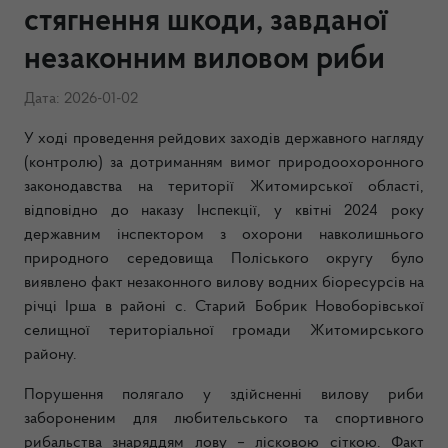
стягнення шкоди, завданої
незаконним виловом риби
Дата: 2026-01-02
У ході проведення рейдових заходів державного нагляду
(контролю) за дотриманням вимог природоохоронного
законодавства на території Житомирської області,
відповідно до наказу Інспекції, у квітні 2024 року
державним інспектором з охорони навколишнього
природного середовища Поліського округу було
виявлено факт незаконного вилову водних біоресурсів на
річці Ірша в районі с. Старий Бобрик Новоборівської
селищної територіальної громади Житомирського
району.
Порушення полягало у здійсненні вилову риби
забороненим для любительського та спортивного
рибальства знаряддям лову – лісковою сіткою. Факт