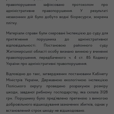
правопорушення зафіксовано протоколом про
адміністративне правопорушення. У результаті
незаконних дій було добуто водні біоресурси, зокрема
плітку.
Матеріали справи були скеровані Інспекцією до суду для
притягнення порушника до адміністративної
відповідальності. Постановою районного суду
Житомирської області особу визнано винною у вчиненні
правопорушення, передбаченого ч. 4 ст. 85 Кодексу
України про адміністративні правопорушення.
Відповідно до такс, затверджених постановами Кабінету
Міністрів України, Державною екологічною інспекцією
Поліського округу проведено розрахунок розміру
шкоди, завданої рибному господарству, яка склала 3128
грн. Порушнику було пред’явлено претензію з вимогою
добровільного відшкодування зазначених збитків, однак у
встановлений строк шкоду не відшкодовано.