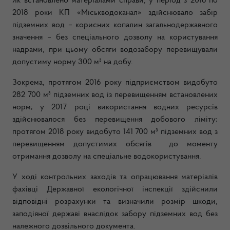
Як встановлено матеріалами справи, у період з 2016 по
2018 роки КП «Міськводоканал» здійснювало забір
підземних вод – корисних копалин загальнодержавного
значення – без спеціального дозволу на користування
надрами, при цьому обсяги водозабору перевищували
допустиму норму 300 м³ на добу.
Зокрема, протягом 2016 року підприємством видобуто
282 700 м³ підземних вод із перевищенням встановлених
норм; у 2017 році використання водних ресурсів
здійснювалося без перевищення добового ліміту;
протягом 2018 року видобуто 141 700 м³ підземних вод з
перевищенням допустимих обсягів до моменту
отримання дозволу на спеціальне водокористування.
У ході контрольних заходів та опрацювання матеріалів
фахівці Державної екологічної інспекції здійснили
відповідні розрахунки та визначили розмір шкоди,
заподіяної державі внаслідок забору підземних вод без
належного дозвільного документа.