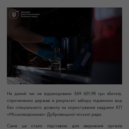
На даний час не відшкодовано 369 601,98 грн збитків,
спричинених державі в результаті забору підземних вод
без спеціального дозволу на користування надрами КП
«Місьководоканал» Дубровицької міської ради.
Саме це стало підставою для звернення органів