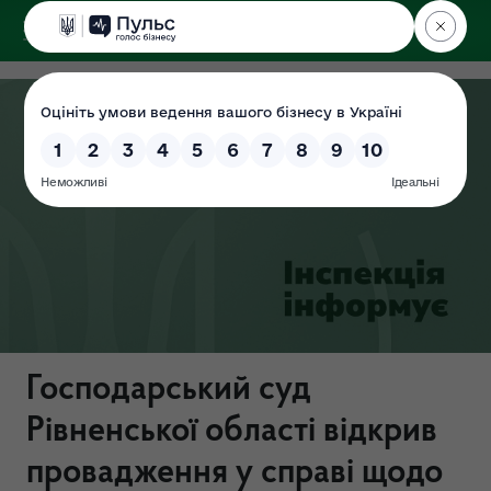
ДЕРЖЕКОІНСПЕКЦІЯ
Поліського округу
Господарський суд
Рівненської області відкрив
провадження у справі щодо