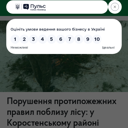
ДЕРЖЕКОІНСПЕКЦІЯ
Поліського округу
Порушення протипожежних
правил поблизу лісу: у
Коростенському районі