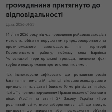
громадянина притягнуто до
відповідальності
Дата: 2026-01-23
14 січня 2026 року під час проведення рейдових заходів з
метою запобігання порушенням природоохоронного та
протипожежного законодавства, на території
Коростенського району, поблизу села Барвінки
Чоповицької територіальної громади, виявлено факт
грубого недотримання протипожежних вимог.
Так, інспекторами зафіксовано, що громадянин розвів
багаття на земельній ділянці сільськогосподарського
призначення на відстані близько 10 метрів від стіни лісу.
Такі дії є прямим порушенням Правил пожежної безпеки в
лісах України та статті 27 Закону України «Про
рослинний світ», якою забороняються дії, що можуть
призвести до знищення або пошкодження об’єктів