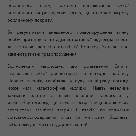
рослинного світу, зокрема випалювання сухої
рослинності та розведення вогню, що створює загрозу
рослинному покриву.
За результатами виявленого правопорушення винну
особу притягнуто до адміністративної відповідальності
за частиною першою статті 77 Кодексу України про
адміністративні правопорушення.
Екоінспекція наголошує, що розведення багать,
спалювання сухої рослинності чи відходів поблизу
лісових масивів, особливо у суху та вітряну погоду,
може мати катастрофічні наслідки. Навіть невелике
займання здатне за лічені хвилини перерости у
масштабну пожежу, що несе загрозу: знищення лісових
екосистем; загибелі тварин і птахів; пошкодження
сільськогосподарських угідь та житлових будинків;
небезпеки для життя і здоров’я людей.