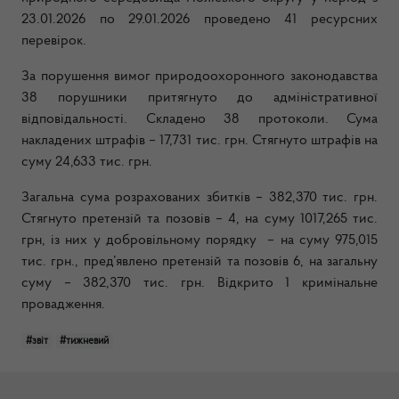
23
.
01
.2026 по 29.01.2026 проведено 41 ресурсних
перевірок.
За порушення вимог природоохоронного законодавства
38 порушники притягнуто до адміністративної
відповідальності. Складено 38 протоколи. Сума
накладених штрафів – 17,731 тис. грн. Стягнуто штрафів на
суму 24,633 тис. грн.
Загальна сума розрахованих збитків – 382,370 тис. грн.
Стягнуто претензій та позовів – 4, на суму 1017,265 тис.
грн, із них у добровільному порядку – на суму 975,015
тис. грн., пред’явлено претензій та позовів 6, на загальну
суму – 382,370 тис. грн. Відкрито 1 кримінальне
провадження.
#звіт
#тижневий