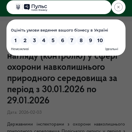
ДЕРЖЕКОІНСПЕКЦІЯ
Поліського округу
ЗВІТ щодо результатів
здійснення державного
нагляду (контролю) у сфері
охорони навколишнього
природного середовища за
період з 30.01.2026 по
29.01.2026
Дата: 2026-02-03
Державними інспекторами з охорони навколишнього
природного середовища Поліського округу у період з