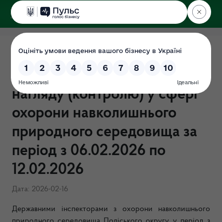
ДЕРЖЕКОІНСПЕКЦІЯ
Поліського округу
ЗВІТ щодо результатів
здійснення державного
нагляду (контролю) у сфері
охорони навколишнього
природного середовища за
період з 06.02.2026 по
12.02.2026
Дата: 2026-02-16
Державними інспекторами з охорони навколишнього
природного середовища Поліського округу у період з