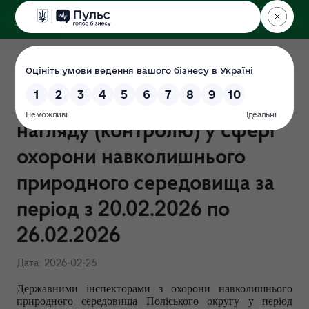
ДЕРЖЕКОІНСПЕКЦІЯ
Поліського округу
ЗВІТ щодо результатів
здійснення державного
нагляду (контролю) у сфері
охорони навколишнього
природного середовища за
період з 20.02.2026 по
26.02.2026
Дата: 2026-02-26
Державними інспекторами з охорони навколишнього
природного середовища Поліського округу у період