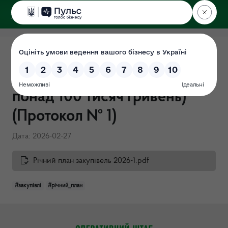
ДЕРЖЕКОІНСПЕКЦІЯ
Поліського округу
Річний план закупівель на
2026 рік (закупівлі вартістю
понад 100 тисяч гривень)
(Протокол № 1)
Дата: 2026-02-27
Річний план закупівель 2026-1.pdf
#закупівлі
#річний_план