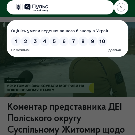
ДЕРЖЕКОІНСПЕКЦІЯ
Поліського округу
Коментар представника ДЕІ
Поліського округу
Суспільному Житомир щодо