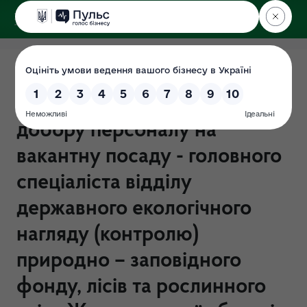
ДЕРЖЕКОІНСПЕКЦІЯ
Поліського округу
ІНФОРМАЦІЯ про
переможця за результатами
добору персоналу на
вакантну посаду - головного
спеціаліста відділу
державного екологічного
нагляду (контролю)
природно – заповідного
фонду, лісів та рослинного