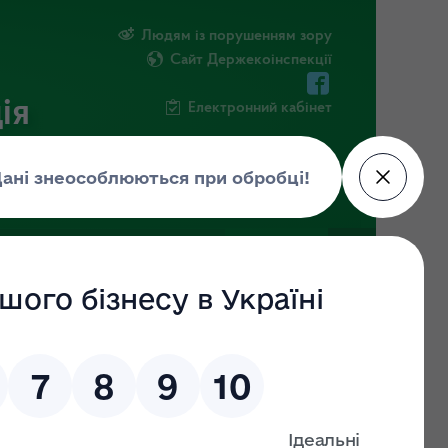
Людям із порушенням зору
Сайт Держекоінспекції
ія
Електронний кабінет
ЧНА ІНФОРМАЦІЯ
НОВИНИ