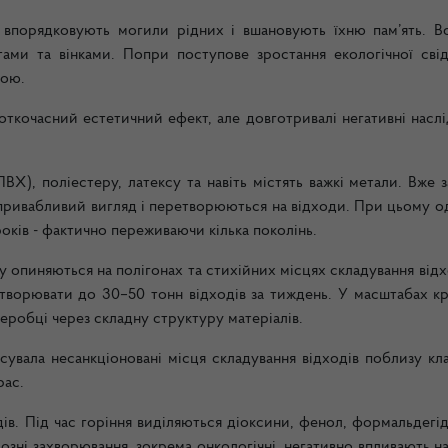
 впорядковують могили рідних і вшановують їхню пам’ять. В
ми та вінками. Попри поступове зростання екологічної свід
рою.
откочасний естетичний ефект, але довготривалі негативні насл
ВХ), поліестеру, латексу та навіть містять важкі метали. Вже з
 привабливий вигляд і перетворюються на відходи. При цьому о
років - фактично переживаючи кілька поколінь.
у опиняються на полігонах та стихійних місцях складування відх
ворювати до 30–50 тонн відходів за тиждень. У масштабах кр
реробці через складну структуру матеріалів.
сувала несанкціоновані місця складування відходів поблизу кл
рас.
ів. Під час горіння виділяються діоксини, фенол, формальдегід
зні захворювання, зокрема онкологічні, негативно впливають н