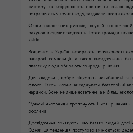
систему та забруднюють повітря на значні від
потрапляють у ґрунт і воду, завдаючи шкоди екос
Окрім екологічних ризиків, існує й економічний
рахунок місцевих бюджетів. Тобто громади змушен
квітів.
Водночас в Україні набирають популярності екол
паперові композиції, а також висаджування бага
пластику люди обирають природні рішення.
Для кладовищ добре підходять невибагливі та п
флокс. Також можна висаджувати багаторічні кві
нарциси. Вони не лише естетичні, а й більш еколог
Сучасні екотренди пропонують і нові рішення - н
рослини.
Дослідження показують, що багато людей досі о
Однак ця тенденція поступово змінюється: деда