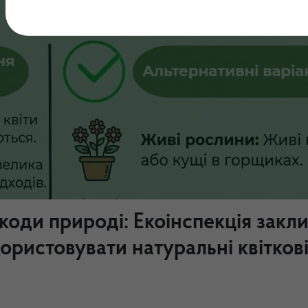
коди природі: Екоінспекція закл
користовувати натуральні квітков