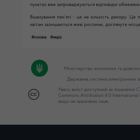
пунктах вже запроваджуються відповідні обмеженн
Вшанування пам’яті - це не кількість декору. Це
квітам залишаються живі рослини, доглянуте місце
#головна
#медіа
Міністерство економіки та довкілл
Державна система електронних з
Увесь вміст доступний за ліцензією
C
Commons Attribution 4.0 International 
якщо не зазначено інше.