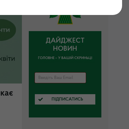
ДАЙДЖЕСТ
НОВИН
ГОЛОВНЕ – У ВАШІЙ СКРИНЬЦІ
икає
ПІДПИСАТИСЬ
і