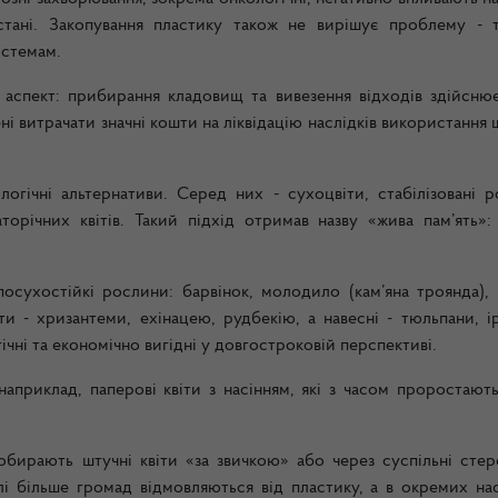
стані. Закопування пластику також не вирішує проблему - 
истемам.
 аспект: прибирання кладовищ та вивезення відходів здійснює
і витрачати значні кошти на ліквідацію наслідків використання
огічні альтернативи. Серед них - сухоцвіти, стабілізовані р
торічних квітів. Такий підхід отримав назву «жива пам’ять»: 
осухостійкі рослини: барвінок, молодило (кам’яна троянда), 
ти - хризантеми, ехінацею, рудбекію, а навесні - тюльпани, і
ічні та економічно вигідні у довгостроковій перспективі.
априклад, паперові квіти з насінням, які з часом проростають
бирають штучні квіти «за звичкою» або через суспільні стер
лі більше громад відмовляються від пластику, а в окремих на