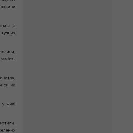
токсини
ться за
 штучних
ослини,
замість
очиток,
риси чи
 у живі
еотипи.
селених