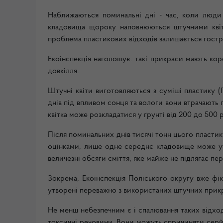
Наближаються поминальні дні - час, коли люди
кладовища щороку наповнюються штучними квіта
проблема пластикових відходів залишається гост
Екоінспекція наголошує: такі прикраси мають кор
довкілля.
Штучні квіти виготовляються з суміші пластику (П
днів під впливом сонця та вологи вони втрачають
квітка може розкладатися у ґрунті від 200 до 500 
Після поминальних днів тисячі тонн цього пластик
оцінками, лише одне середнє кладовище може ут
величезні обсяги сміття, яке майже не підлягає пе
Зокрема, Екоінспекція Поліського округу вже фік
утворені переважно з використаних штучних прик
Не менш небезпечним є і спалювання таких відход
токсичні речовини. Вони можуть спричиняти серйо