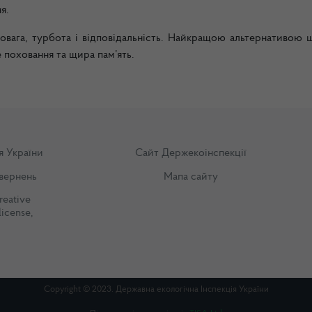
я.
 повага, турбота і відповідальність. Найкращою альтернативою
 поховання та щира пам’ять.
я України
Сайт Держекоінспекції
вернень
Мапа сайту
reative
license
,
Copyright © 2023. Державна екологічна Інспекція України