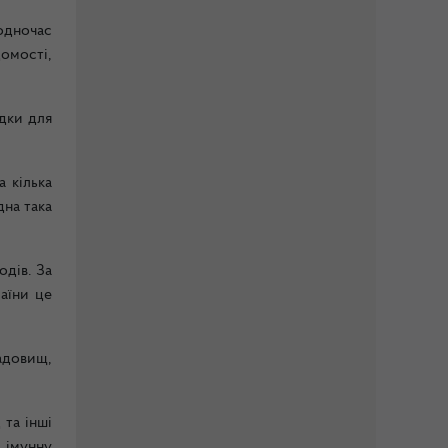
одночас
омості,
ідки для
а кілька
дна така
одів. За
аїни це
адовищ,
 та інші
а імунну