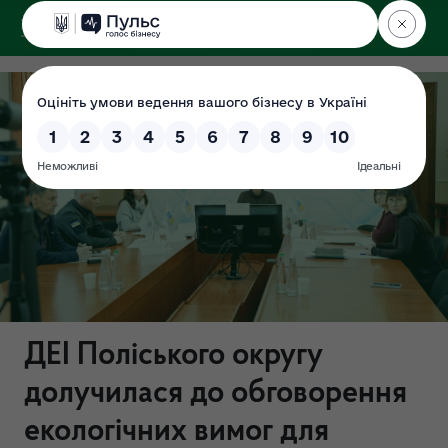
ДЕРЖЕКОІНСПЕКЦІЯ
Поліського округу
ДЕІ Поліського округу
долучилася до обговорення
екологічних вимог для