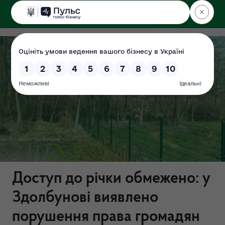
ДЕРЖЕКОІНСПЕКЦІЯ
Поліського округу
Доступ до річки обмежено: у
Здолбунові виявлено
порушення права громадян