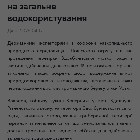
на загальне
водокористування
Дата: 2026-04-17
Державними інспекторами з охорони навколишнього
природного середовища
Поліського округу під час
проведення перевірки Здолбунівської міської ради в
частині здійснення делегованих їй повноважень органів
виконавчої влади, зокрема щодо додержання вимог
природоохоронного законодавства, встановлено факт
перешкоджання доступу громадян до берегу річки Устя.
Зокрема, поблизу вулиці Коперника у місті Здолбунів
Рівненського району, на території Здолбунівської міської
ради, виявлено огородження прибережної території
парканом із металевої сітки, що унеможливлює вільний
доступ громадян до водного об’єкта для здійснення
загального водокористування.