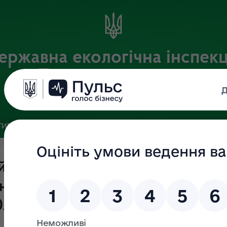
ержавна екологічна інспекц
Поліського округу
Офіційний веб-портал
ИВНА БАЗА
ЗВ’ЯЗКИ ІЗ ГРОМАДСЬКІСТЮ ТА ЗМІ
ПУБЛІ
ійснення державного нагляду
они навколишнього природного
0.04.2026 по 16.04.2026