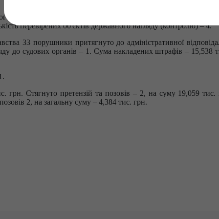
го природного середовища Поліського округу у період з
10.04
кість перевірених об'єктів державного нагляду (контролю) – 4.
ства 33 порушники притягнуто до адміністративної відповідал
яду до судових органів – 1. Сума накладених штрафів – 15,538 т
1.
с. грн. Стягнуто претензій та позовів – 2, на суму 19,059 тис.
озовів 2, на загальну суму – 4,384 тис. грн.