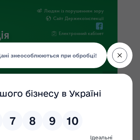
Людям із порушенням зору
Сайт Держекоінспекції
ія
Електронний кабінет
ЧНА ІНФОРМАЦІЯ
НОВИНИ