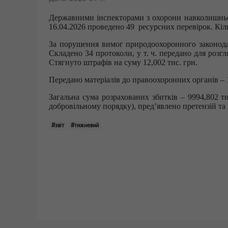
Державними інспекторами з охорони навколишньо
16.04.2026
проведено 49 ресурсних перевірок. Кіль
За порушення вимог природоохоронного законодав
Складено 34 протоколи, у т. ч. передано для розгл
Стягнуто штрафів на суму 12,002 тис. грн.
Передано матеріалів до правоохоронних органів – 
Загальна сума розрахованих збитків – 9994,802 ти
добровільному порядку), пред’явлено претензій та п
#звіт
#тижневий