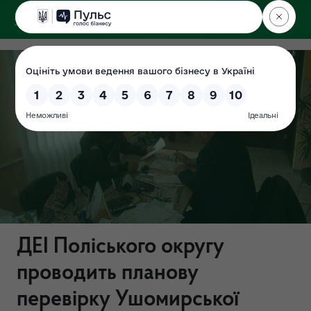
ДЕРЖЕКОІНСПЕКЦІЯ
Поліського округу
ДЕІ Поліського округу
проводить планову
перевірку Ушомирської