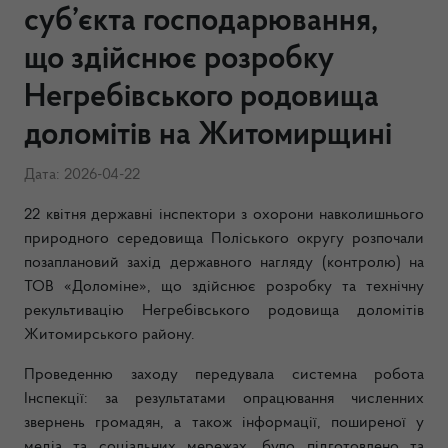
суб’єкта господарювання,
що здійснює розробку
Негребівського родовища
доломітів на Житомирщині
Дата: 2026-04-22
22 квітня державні інспектори з охорони навколишнього
природного середовища Поліського округу розпочали
позаплановий захід державного нагляду (контролю) на
ТОВ «Доломіне», що здійснює розробку та технічну
рекультивацію Негребівського родовища доломітів
Житомирського району.
Проведенню заходу передувала системна робота
Інспекції: за результатами опрацювання численних
звернень громадян, а також інформації, поширеної у
медіа та соціальних мережах, було підготовлено та