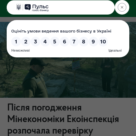
ДЕРЖЕКОІНСПЕКЦІЯ
Поліського округу
Після погодження
Мінекономіки Екоінспекція
розпочала перевірку