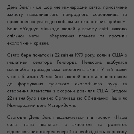
День Землі - це щорічне міжнародне свято, присвячене
захисту навколишнього природного середовища та
приверненню уваги до глобальних екологічних проблем.
Воно об’єднує мільярди людей у всьому світі навколо
спільної мети - збереження планети та протидії
екологічним кризам.
Свято бере початок із 22 квітня 1970 року, коли в США з
ініціативи сенатора Гейлорда Нельсона відбулася
масштабна громадянська екологічна акція. У ній взяли
участь близько 20 мільйонів людей, що стало поштовхом
до формування сучасного екологічного руху та
створення Агентства з охорони довкілля США. Згодом
22 квітня було визнано Організацією Об’єднаних Націй як
Міжнародний день Матері-Землі.
Сьогодні День Землі відзначається під гаслом «Наша
сила, наша планета», з акцентом на розвиток
відновлюваних джерел енергії та необхідність переходу