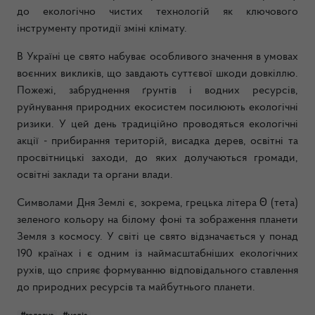
до екологічно чистих технологій як ключового
інструменту протидії зміні клімату.
В Україні це свято набуває особливого значення в умовах
воєнних викликів, що завдають суттєвої шкоди довкіллю.
Пожежі, забруднення ґрунтів і водних ресурсів,
руйнування природних екосистем посилюють екологічні
ризики. У цей день традиційно проводяться екологічні
акції - прибирання територій, висадка дерев, освітні та
просвітницькі заходи, до яких долучаються громади,
освітні заклади та органи влади.
Символами Дня Землі є, зокрема, грецька літера Θ (тета)
зеленого кольору на білому фоні та зображення планети
Земля з космосу. У світі це свято відзначається у понад
190 країнах і є одним із наймасштабніших екологічних
рухів, що сприяє формуванню відповідального ставлення
до природних ресурсів та майбутнього планети.