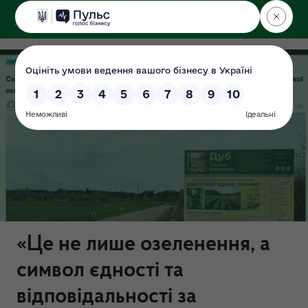
ДЕРЖЕКОІНСПЕКЦІЯ
Поліського округу
«Це не лише озеленення, а
символ єдності та
відповідальності за