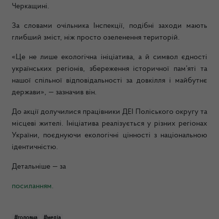
Черкащині.
За словами очільника Інспекції, подібні заходи мають
глибший зміст, ніж просто озеленення територій.
«Це не лише екологічна ініціатива, а й символ єдності
українських регіонів, збереження історичної пам’яті та
нашої спільної відповідальності за довкілля і майбутнє
держави», — зазначив він.
До акції долучилися працівники ДЕІ Поліського округу та
місцеві жителі. Ініціатива реалізується у різних регіонах
України, поєднуючи екологічні цінності з національною
ідентичністю.
Детальніше — за
посиланням.
#головна
#медіа