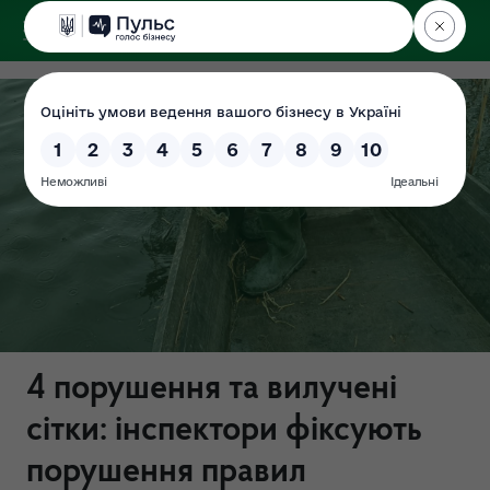
ДЕРЖЕКОІНСПЕКЦІЯ
Поліського округу
4 порушення та вилучені
сітки: інспектори фіксують
порушення правил