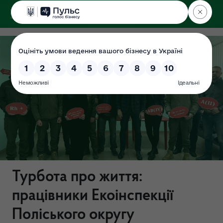
ДЕРЖЕКОІНСПЕКЦІЯ
Поліського округу
Турбота про життя:
працівники Екоінспекції
Поліського округу