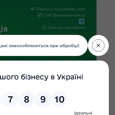
Людям із порушенням зору
Сайт Держекоінспекції
ія
Електронний кабінет
ЧНА ІНФОРМАЦІЯ
НОВИНИ