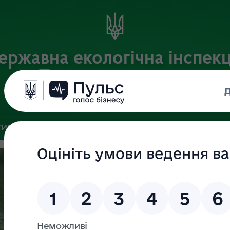
ержавна екологічна інспекц
Поліського округу
Офіційний веб-портал
ИВНА БАЗА
ЗВ’ЯЗКИ ІЗ ГРОМАДСЬКІСТЮ ТА ЗМІ
ПУБЛІ