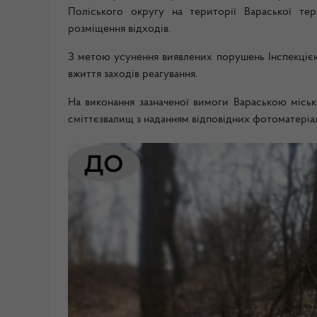
Поліського округу на території Вараської те
розміщення відходів.
З метою усунення виявлених порушень Інспекцією
вжиття заходів реагування.
На виконання зазначеної вимоги Вараською місь
сміттєзвалищ з наданням відповідних фотоматеріал