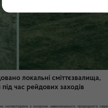
довано локальні сміттєзвалища,
 під час рейдових заходів
ими інспекторами з охорони навколишнього природного сер