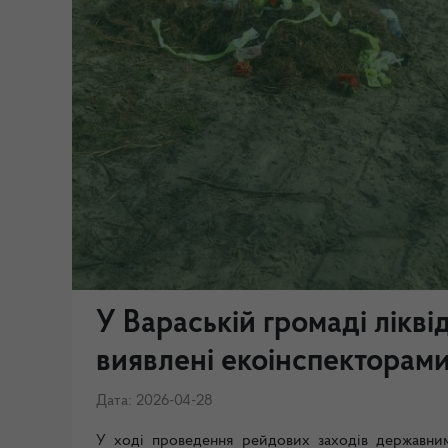
У Вараській громаді лікві
виявлені екоінспекторами
Дата: 2026-04-28
У ході проведення рейдових заходів державн