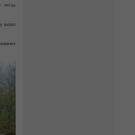
х місць
гу щодо
нованих