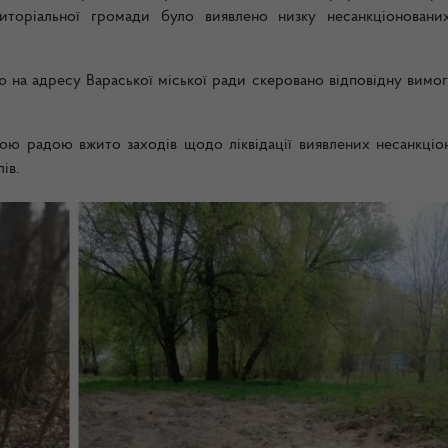
риторіальної громади було виявлено низку несанкціоновани
 на адресу Вараської міської ради скеровано відповідну вимо
кою радою вжито заходів щодо ліквідації виявлених несанкціо
ів.