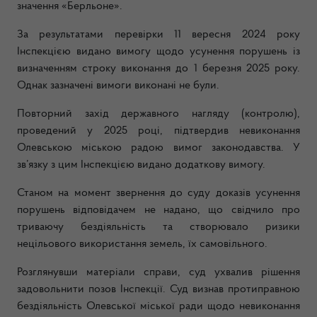
значення «Берльоне».
За результатами перевірки 11 вересня 2024 року
Інспекцією видано вимогу щодо усунення порушень із
визначенням строку виконання до 1 березня 2025 року.
Однак зазначені вимоги виконані не були.
Повторний захід державного нагляду (контролю),
проведений у 2025 році, підтвердив невиконання
Олевською міською радою вимог законодавства. У
зв’язку з цим Інспекцією видано додаткову вимогу.
Станом на момент звернення до суду доказів усунення
порушень відповідачем не надано, що свідчило про
триваючу бездіяльність та створювало ризики
нецільового використання земель, їх самовільного.
Розглянувши матеріали справи, суд ухвалив рішення
задовольнити позов Інспекції. Суд визнав протиправною
бездіяльність Олевської міської ради щодо невиконання