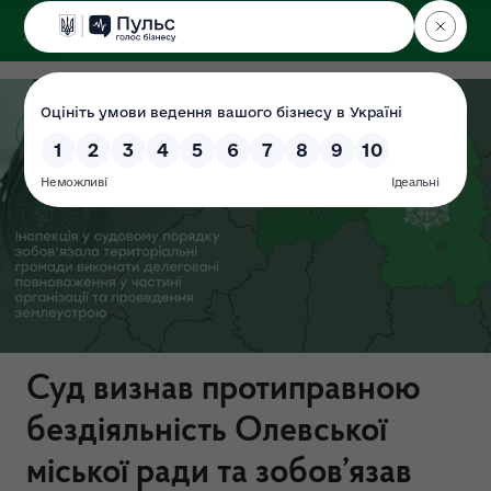
ДЕРЖЕКОІНСПЕКЦІЯ
Поліського округу
Суд визнав протиправною
бездіяльність Олевської
міської ради та зобов’язав