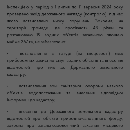
Інспекцією у період з 1 липня по 11 вересня 2024 року
проведено захід державного нагляду (контролю), під час
якого встановлено низку порушень. Зокрема, на
території громади, де протікають 43 річки та
розташовано 19 водних об’єктів загальною площею
майже 367 га, не забезпечено:
•
встановлення в натурі (на місцевості) меж
прибережних захисних смуг водних об’єктів та внесення
відомостей про них до Державного земельного
кадастру;
•
встановлення зон санітарної охорони навколо
об’єктів водопостачання та внесення відповідної
інформації до кадастру;
•
внесення до Державного земельного кадастру
відомостей про об’єкти природно-заповідного фонду,
зокрема про загальнозоологічний заказник місцевого