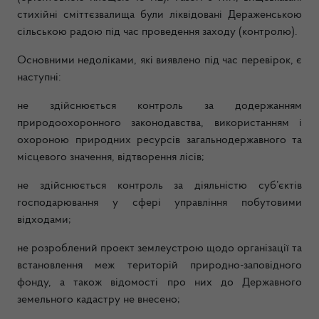
стихійні сміттєзвалища були ліквідовані Дераженською
сільською радою під час проведення заходу (контролю).
Основними недоліками, які виявлено під час перевірок, є
наступні:
не здійснюється контроль за додержанням
природоохоронного законодавства, використанням і
охороною природних ресурсів загальнодержавного та
місцевого значення, відтворення лісів;
не здійснюється контроль за діяльністю суб’єктів
господарювання у сфері управління побутовими
відходами;
не розроблений проект землеустрою щодо організації та
встановлення меж територій природно-заповідного
фонду, а також відомості про них до Державного
земельного кадастру не внесено;