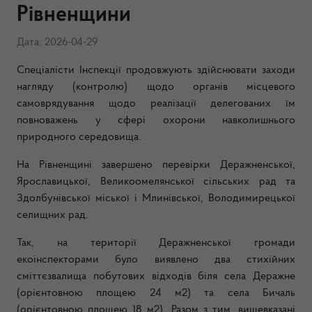
Рівненщини
Дата: 2026-04-29
Спеціалісти Інспекції продовжують здійснювати заходи
нагляду (контролю) щодо органів місцевого
самоврядування щодо реалізації делегованих їм
повноважень у сфері охорони навколишнього
природного середовища.
На Рівненщині завершено перевірки Деражненської,
Ярославицької, Великоомелянської сільських рад та
Здолбунівської міської і Млинівської, Володимирецької
селищних рад.
Так, на території Деражненської громади
екоінспекторами було виявлено два стихійних
сміттєзвалища побутових відходів біля села Деражне
(орієнтовною площею 24 м2) та села Бичаль
(орієнтовною площею 18 м2). Разом з тим, вищевказані