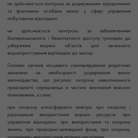
не здійснюється контроль за додержанням юридичними
та фізичними особами вимог у сфері управління
побутовими відходами;
не здійснюється контроль за забезпеченням
безперешкодного і безоплатного доступу громадян до
узбережжя водних об’єктів для загального
водокористування відповідно до закону.
Головам органів місцевого самоврядування додатково
зазначено на необхідності додержання вимог
законодавства, що регулює охорону навколишнього
природного середовища в частині виконання власних
повноважень, а саме:
про охорону атмосферного повітря; про охорону і
раціональне використання водних ресурсів; про
управління відходами; про використання та охорону
земель; про природно-заповідний фонд; про охорону,
утримання і використання зелених насаджень.