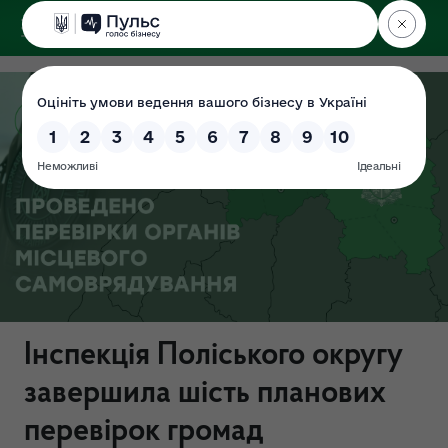
ДЕРЖЕКОІНСПЕКЦІЯ
Поліського округу
Інспекція Поліського округу
завершила шість планових
перевірок громад