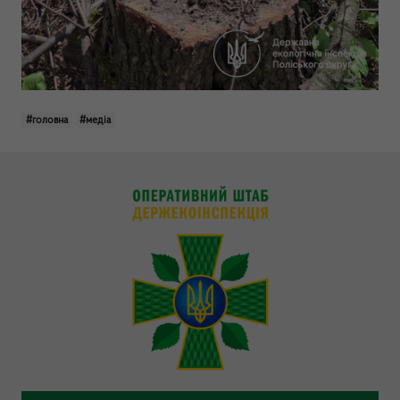
#головна
#медіа