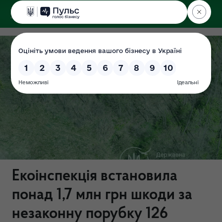
ДЕРЖЕКОІНСПЕКЦІЯ
Поліського округу
Екоінспекція встановила
понад 1,7 млн грн шкоди за
незаконну порубку 126