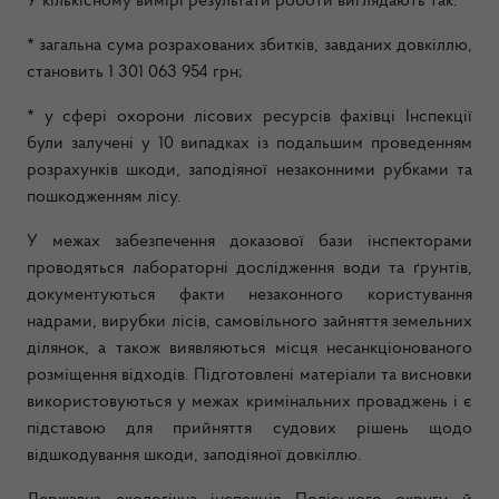
У кількісному вимірі результати роботи виглядають так:
* загальна сума розрахованих збитків, завданих довкіллю,
становить 1 301 063 954 грн;
* у сфері охорони лісових ресурсів фахівці Інспекції
були залучені у 10 випадках із подальшим проведенням
розрахунків шкоди, заподіяної незаконними рубками та
пошкодженням лісу.
У межах забезпечення доказової бази інспекторами
проводяться лабораторні дослідження води та ґрунтів,
документуються факти незаконного користування
надрами, вирубки лісів, самовільного зайняття земельних
ділянок, а також виявляються місця несанкціонованого
розміщення відходів. Підготовлені матеріали та висновки
використовуються у межах кримінальних проваджень і є
підставою для прийняття судових рішень щодо
відшкодування шкоди, заподіяної довкіллю.