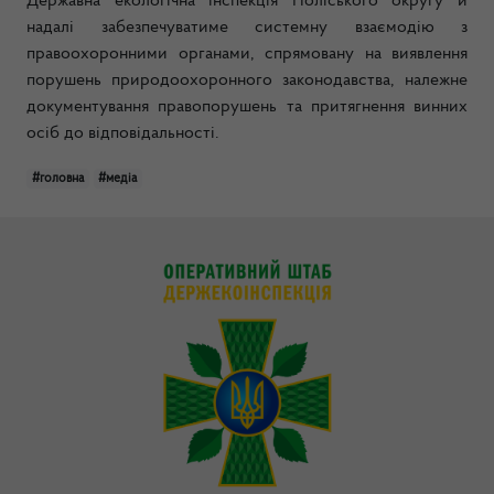
Державна екологічна інспекція Поліського округу й
надалі забезпечуватиме системну взаємодію з
правоохоронними органами, спрямовану на виявлення
порушень природоохоронного законодавства, належне
документування правопорушень та притягнення винних
осіб до відповідальності.
#головна
#медіа