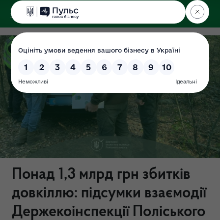
ДЕРЖЕКОІНСПЕКЦІЯ
Поліського округу
Понад 1,3 млрд грн збитків
довкіллю: підсумки взаємодії
Держекоінспекції Поліського