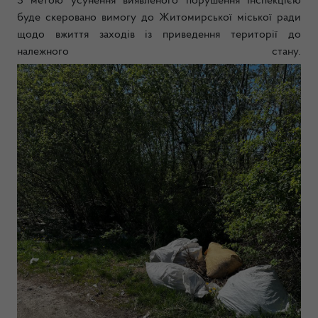
З метою усунення виявленого порушення Інспекцією
буде скеровано вимогу до Житомирської міської ради
щодо вжиття заходів із приведення території до
належного стану.