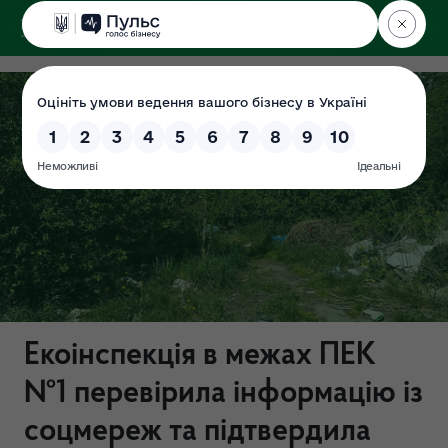
ДЕРЖЕКОІНСПЕКЦІЯ
Поліського округу
Екоінспекція в межах ПЕК
№1 перевірила інформацію із
соцмереж та підтвердила