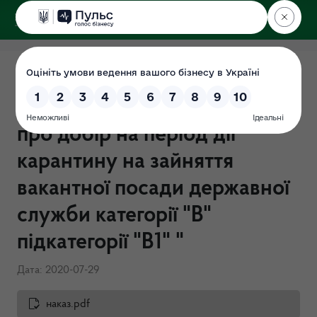
ДЕРЖЕКОІНСПЕКЦІЯ
Поліського округу
Наказ №113-ОС від
29.07.2020 "Про оголошення
про добір на період дії
карантину на зайняття
вакантної посади державної
служби категорії "В"
підкатегорії "В1" "
Дата: 2020-07-29
наказ.pdf