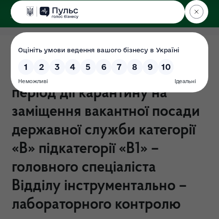
ДЕРЖЕКОІНСПЕКЦІЯ
Поліського округу
ІНФОРМАЦІЯ ПРО
РЕЗУЛЬТАТИ добору на
період дії карантину на
заміщення вакантної посади
державної служби категорії
«В» підкатегорії «В1» –
головного спеціаліста
Відділу інструментально –
лабораторного контролю