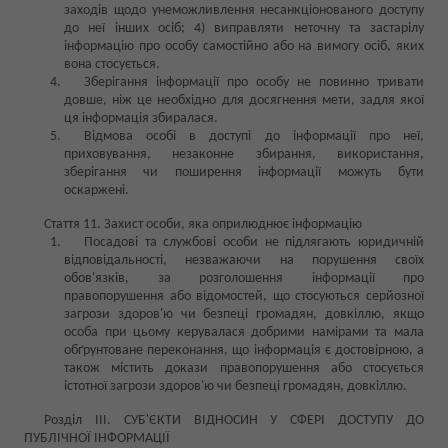
заходів щодо унеможливлення несанкціонованого доступу
до неї інших осіб; 4) виправляти неточну та застарілу
інформацію про особу самостійно або на вимогу осіб, яких
вона стосується.
Зберігання інформації про особу не повинно тривати
довше, ніж це необхідно для досягнення мети, задля якої
ця інформація збиралася.
Відмова особі в доступі до інформації про неї,
приховування, незаконне збирання, використання,
зберігання чи поширення інформації можуть бути
оскаржені.
Стаття 11. Захист особи, яка оприлюднює інформацію
Посадові та службові особи не підлягають юридичній
відповідальності, незважаючи на порушення своїх
обов'язків, за розголошення інформації про
правопорушення або відомостей, що стосуються серйозної
загрози здоров'ю чи безпеці громадян, довкіллю, якщо
особа при цьому керувалася добрими намірами та мала
обґрунтоване переконання, що інформація є достовірною, а
також містить докази правопорушення або стосується
істотної загрози здоров'ю чи безпеці громадян, довкіллю.
Розділ III. СУБ'ЄКТИ ВІДНОСИН У СФЕРІ ДОСТУПУ ДО
ПУБЛІЧНОЇ ІНФОРМАЦІЇ