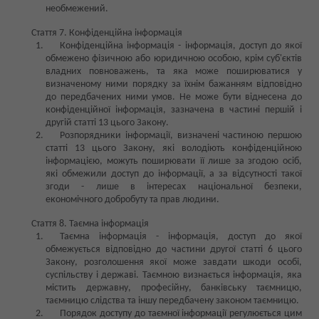
необмежений.
Стаття 7. Конфіденційна інформація
Конфіденційна інформація - інформація, доступ до якої
обмежено фізичною або юридичною особою, крім суб'єктів
владних повноважень, та яка може поширюватися у
визначеному ними порядку за їхнім бажанням відповідно
до передбачених ними умов. Не може бути віднесена до
конфіденційної інформація, зазначена в частині першій і
другій статті 13 цього Закону.
Розпорядники інформації, визначені частиною першою
статті 13 цього Закону, які володіють конфіденційною
інформацією, можуть поширювати її лише за згодою осіб,
які обмежили доступ до інформації, а за відсутності такої
згоди - лише в інтересах національної безпеки,
економічного добробуту та прав людини.
Стаття 8. Таємна інформація
Таємна інформація - інформація, доступ до якої
обмежується відповідно до частини другої статті 6 цього
Закону, розголошення якої може завдати шкоди особі,
суспільству і державі. Таємною визнається інформація, яка
містить державну, професійну, банківську таємницю,
таємницю слідства та іншу передбачену законом таємницю.
Порядок доступу до таємної інформації регулюється цим