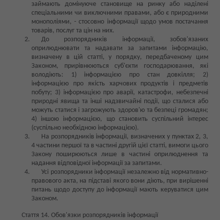
займають домінуюче становище на ринку або наділені
спеціальними чи виключними правами, або є природними
монополіями, - стосовно інформації щодо умов постачання
товарів, послуг та цін на них.
До розпорядників інформації, зобов'язаних
оприлюднювати та надавати за запитами інформацію,
визначену в цій статті, у порядку, передбаченому цим
Законом, прирівнюються суб'єкти господарювання, які
володіють: 1) інформацією про стан довкілля; 2)
інформацією про якість харчових продуктів і предметів
побуту; 3) інформацією про аварії, катастрофи, небезпечні
природні явища та інші надзвичайні події, що сталися або
можуть статися і загрожують здоров'ю та безпеці громадян;
4) іншою інформацією, що становить суспільний інтерес
(суспільно необхідною інформацією).
На розпорядників інформації, визначених у пунктах 2, 3,
4 частини першої та в частині другій цієї статті, вимоги цього
Закону поширюються лише в частині оприлюднення та
надання відповідної інформації за запитами.
Усі розпорядники інформації незалежно від нормативно-
правового акта, на підставі якого вони діють, при вирішенні
питань щодо доступу до інформації мають керуватися цим
Законом.
Стаття 14. Обов'язки розпорядників інформації