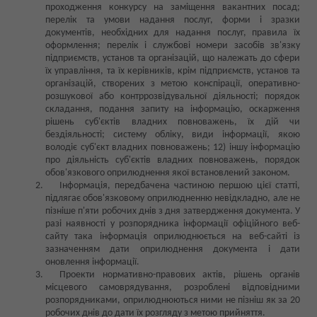
проходження конкурсу на заміщення вакантних посад;
перелік та умови надання послуг, форми і зразки
документів, необхідних для надання послуг, правила їх
оформлення; перелік і службові номери засобів зв'язку
підприємств, установ та організацій, що належать до сфери
їх управління, та їх керівників, крім підприємств, установ та
організацій, створених з метою конспірації, оперативно-
розшукової або контррозвідувальної діяльності; порядок
складання, подання запиту на інформацію, оскарження
рішень суб'єктів владних повноважень, їх дій чи
бездіяльності; систему обліку, види інформації, якою
володіє суб'єкт владних повноважень; 12) іншу інформацію
про діяльність суб'єктів владних повноважень, порядок
обов'язкового оприлюднення якої встановлений законом.
Інформація, передбачена частиною першою цієї статті,
підлягає обов'язковому оприлюдненню невідкладно, але не
пізніше п'яти робочих днів з дня затвердження документа. У
разі наявності у розпорядника інформації офіційного веб-
сайту така інформація оприлюднюється на веб-сайті із
зазначенням дати оприлюднення документа і дати
оновлення інформації.
Проекти нормативно-правових актів, рішень органів
місцевого самоврядування, розроблені відповідними
розпорядниками, оприлюднюються ними не пізніш як за 20
робочих днів до дати їх розгляду з метою прийняття.