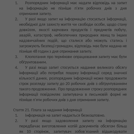
Розпорядник інформації має надати відповідь на запит
на інформацію не пізніше п'яти робочих днів з дня
отримання запиту.
У разі якщо запит на інформацію стосується інформації,
необхідної для захисту життя чи свободи особи, щодо стану
довкілля, якості харчових продуктів і предметів побуту,
аварій, катастроф, небезпечних природних явищ та інших
надзвичайних подій, що сталися або можуть статись і
загрожують безпеці громадян, відповідь має бути надана не
пізніше 48 годин з дня отримання запиту.
Клопотання про термінове опрацювання запиту має бути
обґрунтованим.
У разі якщо запит стосується надання великого обсягу
інформації або потребує пошуку інформації серед значної
кількості даних, розпорядник інформації може продовжити
строк розгляду запиту до 20 робочих днів з обґрунтуванням
такого продовження. Про продовження строку розпорядник
інформації повідомляє запитувача в письмовій формі не
пізніше п'яти робочих днів з дня отримання запиту.
Стаття 21. Плата за надання інформації
Інформація на запит надається безкоштовно.
У разі якщо задоволення запиту на інформацію
передбачає виготовлення копій документів обсягом більш
як 10 сторінок, запитувач зобов'язаний відшкодувати