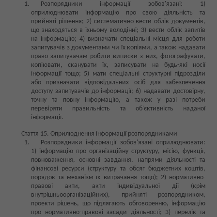
Розпорядники інформації зобов'язані: 1)
оприлюднювати інформацію про свою діяльність та
прийняті рішення; 2) систематично вести облік документів,
що знаходяться в їхньому володінні; 3) вести облік запитів
на інформацію; 4) визначати спеціальні місця для роботи
запитувачів з документами чи їх копіями, а також надавати
право запитувачам робити виписки з них, фотографувати,
копіювати, сканувати їх, записувати на будь-які носії
інформації тощо; 5) мати спеціальні структурні підрозділи
або призначати відповідальних осіб для забезпечення
доступу запитувачів до інформації; 6) надавати достовірну,
точну та повну інформацію, а також у разі потреби
перевіряти правильність та об'єктивність наданої
інформації.
Стаття 15. Оприлюднення інформації розпорядниками
Розпорядники інформації зобов'язані оприлюднювати:
1) інформацію про організаційну структуру, місію, функції,
повноваження, основні завдання, напрями діяльності та
фінансові ресурси (структуру та обсяг бюджетних коштів,
порядок та механізм їх витрачання тощо); 2) нормативно-
правові акти, акти індивідуальної дії (крім
внутрішньоорганізаційних), прийняті розпорядником,
проекти рішень, що підлягають обговоренню, інформацію
про нормативно-правові засади діяльності; 3) перелік та