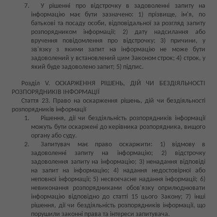
У рішенні про відстрочку в задоволенні запиту на
інформацію має бути зазначено: 1) прізвище, ім'я, по
батькові та посаду особи, відповідальної за розгляд запиту
розпорядником інформації; 2) дату надсилання або
вручення повідомлення про відстрочку; 3) причини, у
зв'язку з якими запит на інформацію не може бути
задоволений у встановлений цим Законом строк; 4) строк, у
який буде задоволено запит; 5) підпис.
Розділ V. ОСКАРЖЕННЯ РІШЕНЬ, ДІЙ ЧИ БЕЗДІЯЛЬНОСТІ
РОЗПОРЯДНИКІВ ІНФОРМАЦІЇ
Стаття 23. Право на оскарження рішень, дій чи бездіяльності
розпорядників інформації
Рішення, дії чи бездіяльність розпорядників інформації
можуть бути оскаржені до керівника розпорядника, вищого
органу або суду.
Запитувач має право оскаржити: 1) відмову в
задоволенні запиту на інформацію; 2) відстрочку
задоволення запиту на інформацію; 3) ненадання відповіді
на запит на інформацію; 4) надання недостовірної або
неповної інформації; 5) несвоєчасне надання інформації; 6)
невиконання розпорядниками обов'язку оприлюднювати
інформацію відповідно до статті 15 цього Закону; 7) інші
рішення, дії чи бездіяльність розпорядників інформації, що
порушили законні права та інтереси запитувача.