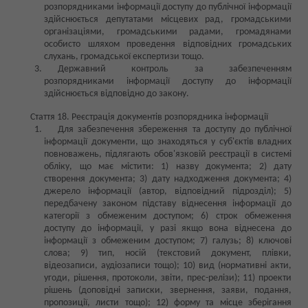
розпорядниками інформації доступу до публічної інформації
здійснюється депутатами місцевих рад, громадськими
організаціями, громадськими радами, громадянами
особисто шляхом проведення відповідних громадських
слухань, громадської експертизи тощо.
Державний контроль за забезпеченням
розпорядниками інформації доступу до інформації
здійснюється відповідно до закону.
Стаття 18. Реєстрація документів розпорядника інформації
Для забезпечення збереження та доступу до публічної
інформації документи, що знаходяться у суб'єктів владних
повноважень, підлягають обов'язковій реєстрації в системі
обліку, що має містити: 1) назву документа; 2) дату
створення документа; 3) дату надходження документа; 4)
джерело інформації (автор, відповідний підрозділ); 5)
передбачену законом підставу віднесення інформації до
категорії з обмеженим доступом; 6) строк обмеження
доступу до інформації, у разі якщо вона віднесена до
інформації з обмеженим доступом; 7) галузь; 8) ключові
слова; 9) тип, носій (текстовий документ, плівки,
відеозаписи, аудіозаписи тощо); 10) вид (нормативні акти,
угоди, рішення, протоколи, звіти, прес-релізи); 11) проекти
рішень (доповідні записки, звернення, заяви, подання,
пропозиції, листи тощо); 12) форму та місце зберігання