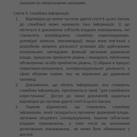
Законом та спеціальними законами.
Стаття 9. Службова інформація
Відповідно до вимог частини другої статті 6 цього Закону
до службової може належати така інформація: 1) що
міститься в документах суб'єктів владних повноважень, які
становлять внутрівідомчу службову кореспонденцію,
доповідні записки, рекомендації, якщо вони пов'язані з
розробкою напряму діяльності установи або здійсненням
контрольних, наглядових функцій органами державної
влади, процесом прийняття рішень і передують публічному
обговоренню та/або прийняттю рішень; 2) зібрана в процесі
оперативно-розшукової, контррозвідувальної діяльності, у
сфері оборони країни, яку не віднесено до державної
таємниці.
Документам, що містять інформацію, яка становить
службову інформацію, присвоюється гриф "для службового
користування". Доступ до таких документів надається
відповідно до частини другої статті 6 цього Закону.
Перелік відомостей, що становлять службову
інформацію, який складається органами державної влади,
органами місцевого самоврядування, іншими суб'єктами
владних повноважень, у тому числі на виконання
делегованих повноважень, не може бути обмеженим у
доступі.