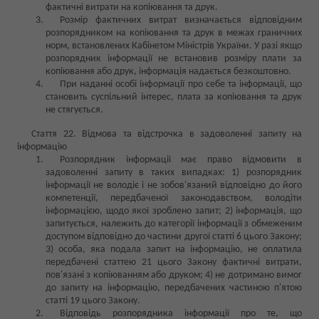
фактичні витрати на копіювання та друк.
Розмір фактичних витрат визначається відповідним
розпорядником на копіювання та друк в межах граничних
норм, встановлених Кабінетом Міністрів України. У разі якщо
розпорядник інформації не встановив розміру плати за
копіювання або друк, інформація надається безкоштовно.
При наданні особі інформації про себе та інформації, що
становить суспільний інтерес, плата за копіювання та друк
не стягується.
Стаття 22. Відмова та відстрочка в задоволенні запиту на
інформацію
Розпорядник інформації має право відмовити в
задоволенні запиту в таких випадках: 1) розпорядник
інформації не володіє і не зобов'язаний відповідно до його
компетенції, передбаченої законодавством, володіти
інформацією, щодо якої зроблено запит; 2) інформація, що
запитується, належить до категорії інформації з обмеженим
доступом відповідно до частини другої статті 6 цього Закону;
3) особа, яка подала запит на інформацію, не оплатила
передбачені статтею 21 цього Закону фактичні витрати,
пов'язані з копіюванням або друком; 4) не дотримано вимог
до запиту на інформацію, передбачених частиною п'ятою
статті 19 цього Закону.
Відповідь розпорядника інформації про те, що