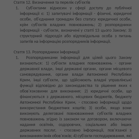
Стаття 12. Визначення та перелік суб'єктів
Суб'єктами відносин у сфері доступу до публічної
інформації є: 1) запитувачі інформації - фізичні, юридичні
особи, об'єднання громадян без статусу юридичної особи,
крім суб'єктів владних повноважень; 2) розпорядники
інформації - суб'єкти, визначені у статті 13 цього Закону; 3)
структурний підрозділ або відповідальна особа з питань
запитів на інформацію розпорядників інформації.
Стаття 13. Розпорядники інформації
Розпорядниками інформації для цілей цього Закону
визнаються: 1) суб'єкти владних повноважень - органи
державної влади, інші державні органи, органи місцевого
самоврядування, органи влади Автономної Республіки
Крим, інші суб'єкти, що здійснюють владні управлінські
функції відповідно до законодавства та рішення яких є
обов'язковими для виконання; 2) юридичні особи, що
фінансуються з державного, місцевих бюджетів, бюджету
Автономної Республіки Крим, - стосовно інформації щодо
використання бюджетних коштів; 3) особи, якщо вони
виконують делеговані повноваження суб'єктів владних
повноважень згідно із законом чи договором, включаючи
надання освітніх, оздоровчих, соціальних або інших
державних послуг, - стосовно інформації, пов'язаної з
виконанням їхніх обов'язків; 4) суб'єкти господарювання, які