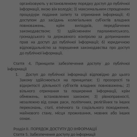
організовують у встановленому порядку доступ до публічної
інформації, якою він володіє; 3) максимальним спрощенням
процедури подання запиту та отримання інформації; 4)
доступом до засідань колегіальних суб'єктів владних
повноважень, крім випадків, передбачених
законодавством; 5) здійсненням парламентського,
громадського та державного контролю за дотриманням
прав на доступ до публічної інформації; 6) юридичною
відповідальністю за порушення законодавства про доступ
до публічної інформації.
Стаття 4. Принципи забезпечення доступу до публічної
інформації
Доступ до публічної інформації відповідно до цього
Закону здійснюється на принципах: 1) прозорості та
відкритості діяльності суб'єктів владних повноважень; 2)
вільного отримання та поширення інформації, крім
обмежень, встановлених законом; 3) рівноправності,
незалежно від ознак раси, політичних, релігійних та інших
переконань, статі, етнічного та соціального походження,
майнового стану, місця проживання, мовних або інших
ознак.
Розділ II. ПОРЯДОК ДОСТУПУ ДО ІНФОРМАЦІЇ
Стаття 5. Забезпечення доступу до інформації