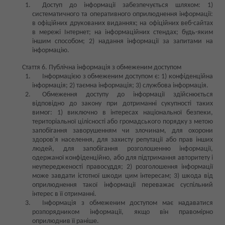
Доступ до інформації забезпечується шляхом: 1)
систематичного та оперативного оприлюднення інформації:
в офіційних друкованих виданнях; на офіційних веб-сайтах
в мережі Інтернет; на інформаційних стендах; будь-яким
іншим способом; 2) надання інформації за запитами на
інформацію.
Стаття 6. Публічна інформація з обмеженим доступом
Інформацією з обмеженим доступом є: 1) конфіденційна
інформація; 2) таємна інформація; 3) службова інформація.
Обмеження доступу до інформації здійснюється
відповідно до закону при дотриманні сукупності таких
вимог: 1) виключно в інтересах національної безпеки,
територіальної цілісності або громадського порядку з метою
запобігання заворушенням чи злочинам, для охорони
здоров'я населення, для захисту репутації або прав інших
людей, для запобігання розголошенню інформації,
одержаної конфіденційно, або для підтримання авторитету і
неупередженості правосуддя; 2) розголошення інформації
може завдати істотної шкоди цим інтересам; 3) шкода від
оприлюднення такої інформації переважає суспільний
інтерес в її отриманні.
Інформація з обмеженим доступом має надаватися
розпорядником інформації, якщо він правомірно
оприлюднив її раніше.