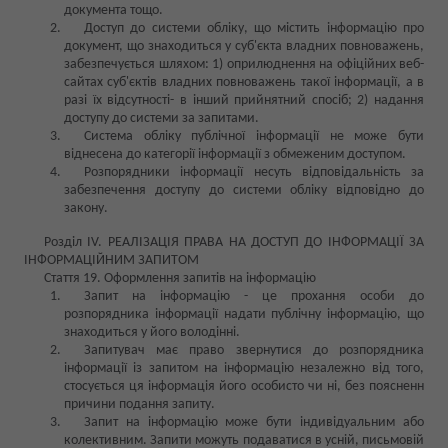
документа тощо.
Доступ до системи обліку, що містить інформацію про
документ, що знаходиться у суб'єкта владних повноважень,
забезпечується шляхом: 1) оприлюднення на офіційних веб-
сайтах суб'єктів владних повноважень такої інформації, а в
разі їх відсутності- в інший прийнятний спосіб; 2) надання
доступу до системи за запитами.
Система обліку публічної інформації не може бути
віднесена до категорії інформації з обмеженим доступом.
Розпорядники інформації несуть відповідальність за
забезпечення доступу до системи обліку відповідно до
закону.
Розділ IV. РЕАЛІЗАЦІЯ ПРАВА НА ДОСТУП ДО ІНФОРМАЦІЇ ЗА
ІНФОРМАЦІЙНИМ ЗАПИТОМ
Стаття 19. Оформлення запитів на інформацію
Запит на інформацію - це прохання особи до
розпорядника інформації надати публічну інформацію, що
знаходиться у його володінні.
Запитувач має право звернутися до розпорядника
інформації із запитом на інформацію незалежно від того,
стосується ця інформація його особисто чи ні, без поясненн
причини подання запиту.
Запит на інформацію може бути індивідуальним або
колективним. Запити можуть подаватися в усній, письмовій