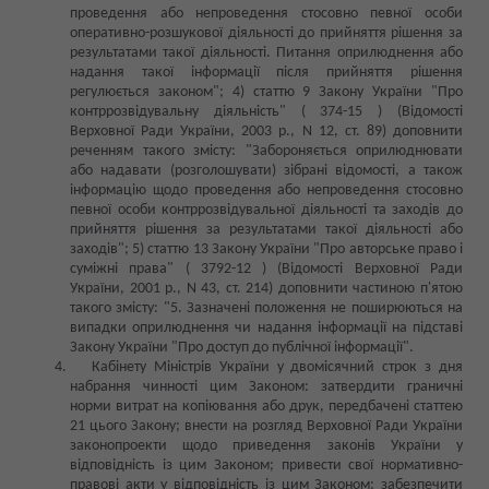
проведення або непроведення стосовно певної особи
оперативно-розшукової діяльності до прийняття рішення за
результатами такої діяльності. Питання оприлюднення або
надання такої інформації після прийняття рішення
регулюється законом"; 4) статтю 9 Закону України "Про
контррозвідувальну діяльність" ( 374-15 ) (Відомості
Верховної Ради України, 2003 р., N 12, ст. 89) доповнити
реченням такого змісту: "Забороняється оприлюднювати
або надавати (розголошувати) зібрані відомості, а також
інформацію щодо проведення або непроведення стосовно
певної особи контррозвідувальної діяльності та заходів до
прийняття рішення за результатами такої діяльності або
заходів"; 5) статтю 13 Закону України "Про авторське право і
суміжні права" ( 3792-12 ) (Відомості Верховної Ради
України, 2001 р., N 43, ст. 214) доповнити частиною п'ятою
такого змісту: "5. Зазначені положення не поширюються на
випадки оприлюднення чи надання інформації на підставі
Закону України "Про доступ до публічної інформації".
Кабінету Міністрів України у двомісячний строк з дня
набрання чинності цим Законом: затвердити граничні
норми витрат на копіювання або друк, передбачені статтею
21 цього Закону; внести на розгляд Верховної Ради України
законопроекти щодо приведення законів України у
відповідність із цим Законом; привести свої нормативно-
правові акти у відповідність із цим Законом; забезпечити