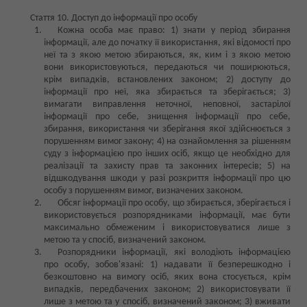
Стаття 10. Доступ до інформації про особу
Кожна особа має право: 1) знати у період збирання
інформації, але до початку її використання, які відомості про
неї та з якою метою збираються, як, ким і з якою метою
вони використовуються, передаються чи поширюються,
крім випадків, встановлених законом; 2) доступу до
інформації про неї, яка збирається та зберігається; 3)
вимагати виправлення неточної, неповної, застарілої
інформації про себе, знищення інформації про себе,
збирання, використання чи зберігання якої здійснюється з
порушенням вимог закону; 4) на ознайомлення за рішенням
суду з інформацією про інших осіб, якщо це необхідно для
реалізації та захисту прав та законних інтересів; 5) на
відшкодування шкоди у разі розкриття інформації про цю
особу з порушенням вимог, визначених законом.
Обсяг інформації про особу, що збирається, зберігається і
використовується розпорядниками інформації, має бути
максимально обмеженим і використовуватися лише з
метою та у спосіб, визначений законом.
Розпорядники інформації, які володіють інформацією
про особу, зобов'язані: 1) надавати її безперешкодно і
безкоштовно на вимогу осіб, яких вона стосується, крім
випадків, передбачених законом; 2) використовувати її
лише з метою та у спосіб, визначений законом; 3) вживати