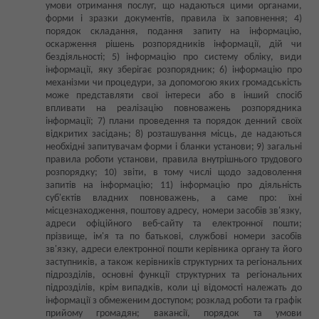
умови отримання послуг, що надаються цими органами,
форми і зразки документів, правила їх заповнення; 4)
порядок складання, подання запиту на інформацію,
оскарження рішень розпорядників інформації, дій чи
бездіяльності; 5) інформацію про систему обліку, види
інформації, яку зберігає розпорядник; 6) інформацію про
механізми чи процедури, за допомогою яких громадськість
може представляти свої інтереси або в інший спосіб
впливати на реалізацію повноважень розпорядника
інформації; 7) плани проведення та порядок денний своїх
відкритих засідань; 8) розташування місць, де надаються
необхідні запитувачам форми і бланки установи; 9) загальні
правила роботи установи, правила внутрішнього трудового
розпорядку; 10) звіти, в тому числі щодо задоволення
запитів на інформацію; 11) інформацію про діяльність
суб'єктів владних повноважень, а саме про: їхні
місцезнаходження, поштову адресу, номери засобів зв'язку,
адреси офіційного веб-сайту та електронної пошти;
прізвище, ім'я та по батькові, службові номери засобів
зв'язку, адреси електронної пошти керівника органу та його
заступників, а також керівників структурних та регіональних
підрозділів, основні функції структурних та регіональних
підрозділів, крім випадків, коли ці відомості належать до
інформації з обмеженим доступом; розклад роботи та графік
прийому громадян; вакансії, порядок та умови