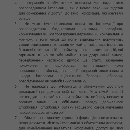
Інформація з обмеженим доступом має надаватися
розпорядником інформації, якщо немає законних підстав
для обмеження у доступі до такої інформації, які існували
раніше.
Не може бути обмежено доступ до інформації про
розпорядження бюджетними коштами, володіння,
користування чи розпорядження державним, комунальним
майном, у тому числі до копій відповідних документів,
умови отримання цих коштів чи майна, прізвища, імена, по
батькові фізичних осіб та найменування юридичних осіб, які
отримали ці кошти або майно. При дотриманні вимог,
передбачених частиною другою цієї статті, зазначене
положення не поширюється на випадки, коли
оприлюднення або надання такої інформації може завдати
шкоди інтересам національної безпеки, оборони,
розслідуванню чи запобіганню злочину.
Не належать до інформації з обмеженим доступом
декларації про доходи осіб та членів їхніх сімей, які: 1)
претендують на зайняття чи займають виборну посаду в
органах влади; 2) обіймають посаду державного
службовця, службовця органу місцевого самоврядування
першої або другої категорії.
Обмеженню доступу підлягає інформація, а не документ.
Якщо документ містить інформацію з обмеженим доступом,
для ознайомлення надається інформація, доступ до якої