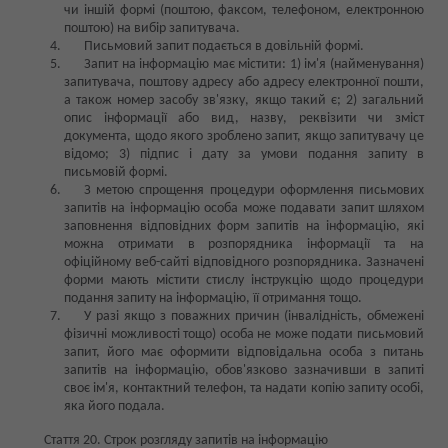
чи іншій формі (поштою, факсом, телефоном, електронною
поштою) на вибір запитувача.
Письмовий запит подається в довільній формі.
Запит на інформацію має містити: 1) ім'я (найменування)
запитувача, поштову адресу або адресу електронної пошти,
а також номер засобу зв'язку, якщо такий є; 2) загальний
опис інформації або вид, назву, реквізити чи зміст
документа, щодо якого зроблено запит, якщо запитувачу це
відомо; 3) підпис і дату за умови подання запиту в
письмовій формі.
З метою спрощення процедури оформлення письмових
запитів на інформацію особа може подавати запит шляхом
заповнення відповідних форм запитів на інформацію, які
можна отримати в розпорядника інформації та на
офіційному веб-сайті відповідного розпорядника. Зазначені
форми мають містити стислу інструкцію щодо процедури
подання запиту на інформацію, її отримання тощо.
У разі якщо з поважних причин (інвалідність, обмежені
фізичні можливості тощо) особа не може подати письмовий
запит, його має оформити відповідальна особа з питань
запитів на інформацію, обов'язково зазначивши в запиті
своє ім'я, контактний телефон, та надати копію запиту особі,
яка його подала.
Стаття 20. Строк розгляду запитів на інформацію