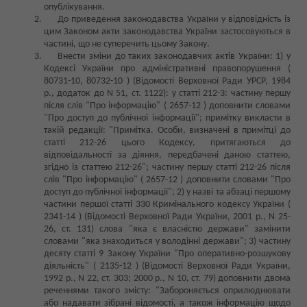
опублікування.
До приведення законодавства України у відповідність із
цим Законом акти законодавства України застосовуються в
частині, що не суперечить цьому Закону.
Внести зміни до таких законодавчих актів України: 1) у
Кодексі України про адміністративні правопорушення (
80731-10, 80732-10 ) (Відомості Верховної Ради УРСР, 1984
р., додаток до N 51, ст. 1122): у статті 212-3: частину першу
після слів "Про інформацію" ( 2657-12 ) доповнити словами
"Про доступ до публічної інформації"; примітку викласти в
такій редакції: "Примітка. Особи, визначені в примітці до
статті 212-26 цього Кодексу, притягаються до
відповідальності за діяння, передбачені даною статтею,
згідно із статтею 212-26"; частину першу статті 212-26 після
слів "Про інформацію" ( 2657-12 ) доповнити словами "Про
доступ до публічної інформації"; 2) у назві та абзаці першому
частини першої статті 330 Кримінального кодексу України (
2341-14 ) (Відомості Верховної Ради України, 2001 р., N 25-
26, ст. 131) слова "яка є власністю держави" замінити
словами "яка знаходиться у володінні держави"; 3) частину
десяту статті 9 Закону України "Про оперативно-розшукову
діяльність" ( 2135-12 ) (Відомості Верховної Ради України,
1992 р., N 22, ст. 303; 2000 р., N 10, ст. 79) доповнити двома
реченнями такого змісту: "Забороняється оприлюднювати
або надавати зібрані відомості, а також інформацію щодо