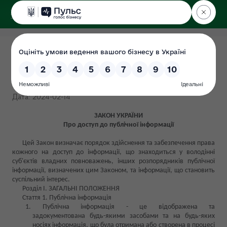
ДЕРЖЕКОІНСПЕКЦІЯ
Поліського округу
Що таке запит на
інформацію
Дата: 2024-02-14
ЗАКОН УКРАЇНИ
Про доступ до публічної інформації
Цей Закон визначає порядок здійснення та забезпечення права
кожного на доступ до інформації, що знаходиться у володінні
суб'єктів владних повноважень, інших розпорядників публічної
інформації, визначених цим Законом, та інформації, що становить
суспільний інтерес.
Розділ I. ЗАГАЛЬНІ ПОЛОЖЕННЯ
Стаття 1. Публічна інформація
Публічна інформація - це відображена та
задокументована будь-якими засобами та на будь-яких
носіях інформація, що була отримана або створена в процесі