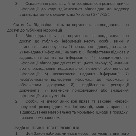
Оскарження рішень, дій чи бездіяльності розпорядників
інформації до суду здійснюється відповідно до Кодексу
адміністративного судочинства України ( 2747-15 ).
Стаття 24. Відповідальність за порушення законодавства про
доступ до публічної інформації
Відповідальність за порушення законодавства про
доступ до публічної інформації несуть особи, винні у
вчиненні таких порушень: 1) ненадання відповіді на запит;
2) ненадання інформації на запит; 3) безпідставна відмова у
задоволенні запиту на інформацію; 4) неоприлюднення
інформації відповідно до статті 15 цього Закону; 5) надання
або оприлюднення недостовірної, неточної або неповної
інформації; 6) несвоєчасне надання інформації; 7)
необґрунтоване віднесення інформації до інформації з
обмеженим доступом; 8) нездійснення реєстрації
документів; 9) навмисне приховування або знищення
інформації чи документів.
Особи, на думку яких їхні права та законні інтереси
порушені розпорядниками інформації, мають право на
відшкодування матеріальної та моральної шкоди в порядку,
визначеному законом.
Розділ VI. ПРИКІНЦЕВІ ПОЛОЖЕННЯ
Цей Закон набирає чинності через три місяці з дня його