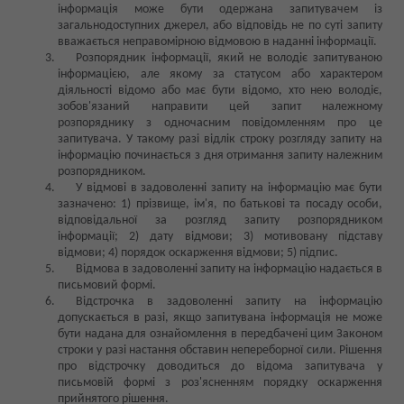
інформація може бути одержана запитувачем із
загальнодоступних джерел, або відповідь не по суті запиту
вважається неправомірною відмовою в наданні інформації.
Розпорядник інформації, який не володіє запитуваною
інформацією, але якому за статусом або характером
діяльності відомо або має бути відомо, хто нею володіє,
зобов'язаний направити цей запит належному
розпоряднику з одночасним повідомленням про це
запитувача. У такому разі відлік строку розгляду запиту на
інформацію починається з дня отримання запиту належним
розпорядником.
У відмові в задоволенні запиту на інформацію має бути
зазначено: 1) прізвище, ім'я, по батькові та посаду особи,
відповідальної за розгляд запиту розпорядником
інформації; 2) дату відмови; 3) мотивовану підставу
відмови; 4) порядок оскарження відмови; 5) підпис.
Відмова в задоволенні запиту на інформацію надається в
письмовий формі.
Відстрочка в задоволенні запиту на інформацію
допускається в разі, якщо запитувана інформація не може
бути надана для ознайомлення в передбачені цим Законом
строки у разі настання обставин непереборної сили. Рішення
про відстрочку доводиться до відома запитувача у
письмовій формі з роз'ясненням порядку оскарження
прийнятого рішення.