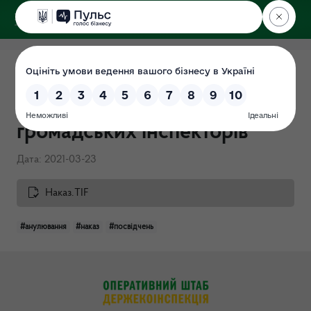
ДЕРЖЕКОІНСПЕКЦІЯ
Поліського округу
Наказ від 23.03.2021 р. №70
"Про анулювання посвідчень
громадських інспекторів"
Дата: 2021-03-23
Наказ.TIF
#анулювання
#наказ
#посвідчень