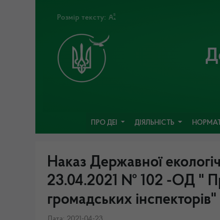
Розмір тексту:
Д
ПРО ДЕІ
ДІЯЛЬНІСТЬ
НОРМАТ
Наказ Державної екологічн
23.04.2021 № 102 -ОД " 
громадських інспекторів"
Дата: 2021-04-23