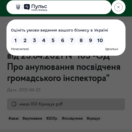
ДЕРЖЕКОІНСПЕКЦІЯ
Поліського округу
Наказ Державної екологічної
інспекції Поліського округу
від 23.04.2021 № 103 -ОД "
Про анулювання посвідченя
громадського інспектора"
Дата: 2021-04-23
наказ 103 Крищук.pdf
#наказ
#анулювання
#2021р.
#посвідчення
#крищук