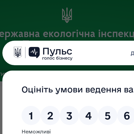
ержавна екологічна інспекц
Поліського округу
Офіційний веб-портал
ИВНА БАЗА
ЗВ’ЯЗКИ ІЗ ГРОМАДСЬКІСТЮ ТА ЗМІ
ПУБЛІ