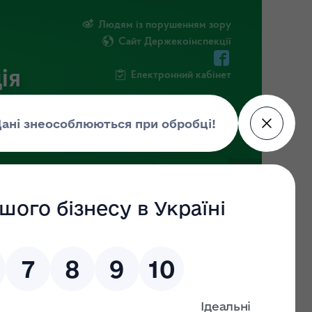
Людям із порушенням зору
Сайт Держекоінспекції
ія
Електронний кабінет
ЧНА ІНФОРМАЦІЯ
НОВИНИ