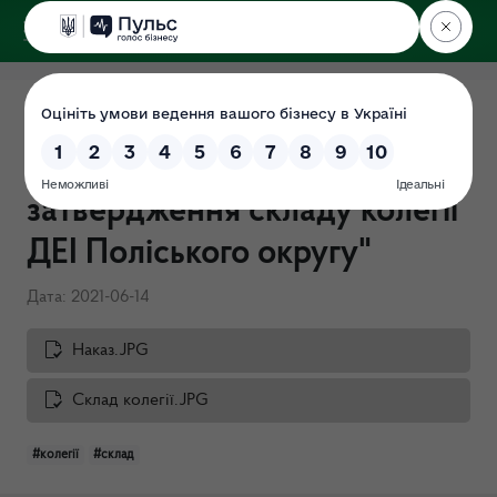
ДЕРЖЕКОІНСПЕКЦІЯ
Поліського округу
Наказ № 173-ОД від
14.06.2021 "Про
затвердження складу колегії
ДЕІ Поліського округу"
Дата: 2021-06-14
Наказ.JPG
Склад колегії.JPG
#колегії
#склад