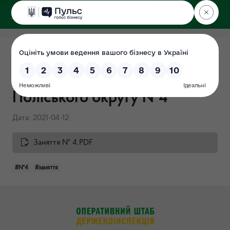
ДЕРЖЕКОІНСПЕКЦІЯ
Поліського округу
План-конспект проведення
заняття з персоналом ДЕІ
Поліського округу №4
Дата: 2021-04-12
Заняття № 4.PDF
#№4
#заняття