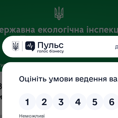
ержавна екологічна інспекц
Поліського округу
Офіційний веб-портал
ИВНА БАЗА
ЗВ’ЯЗКИ ІЗ ГРОМАДСЬКІСТЮ ТА ЗМІ
ПУБЛІ
63-ОС "Про оголошення конкурсу
ди державної служби"