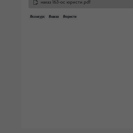
наказ 163-ос юристи.pdf
#конкурс
#наказ
#юристи