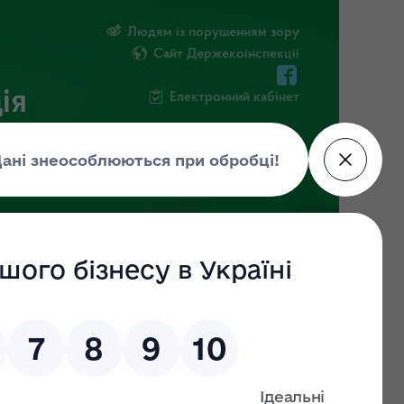
Людям із порушенням зору
Сайт Держекоінспекції
ія
Електронний кабінет
ЧНА ІНФОРМАЦІЯ
НОВИНИ
 на