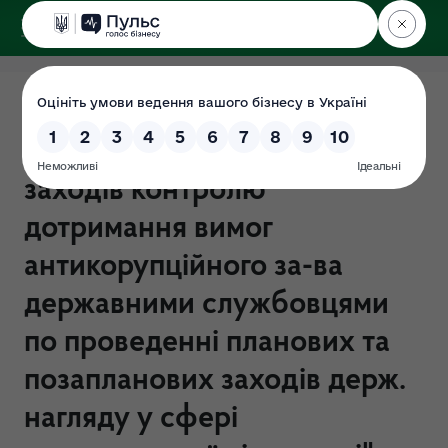
ДЕРЖЕКОІНСПЕКЦІЯ
Поліського округу
Наказ від 21.02.2021 №136-
ОД "Щодо здійснення
заходів контролю
дотримання вимог
антикорупційного за-ва
державними службовцями
по проведенні планових та
позапланових заходів держ.
нагляду у сфері