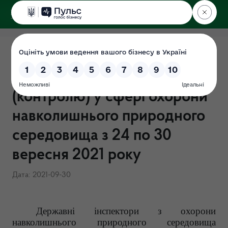
ДЕРЖЕКОІНСПЕКЦІЯ
Поліського округу
Результати здійснення
державного нагляду
(контролю) у сфері охорони
навколишнього природного
середовища з 24 по 30
вересня 2021 року
Дата: 2021-09-30
Державні інспектори з охорони
навколишнього природного середовища