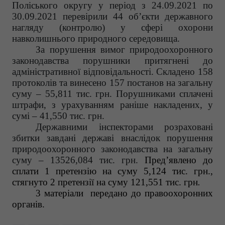
Поліського округу у період з 24.09.2021 по
30.09.2021 перевірили 44 об’єкти державного
нагляду (контролю) у сфері охорони
навколишнього природного середовища.
За порушення вимог природоохоронного
законодавства порушники притягнені до
адміністративної відповідальності.
Складено 158
протоколів та винесено 157 постанов на загальну
суму – 55,811 тис. грн. Порушниками сплачені
штрафи, з урахуванням раніше накладених, у
сумі – 41,550 тис. грн.
Державними інспекторами розраховані
збитки завдані державі внаслідок порушення
природоохоронного законодавства на загальну
суму –
13526,084 тис. грн.
Пред’явлено до
сплати 1 претензію на суму 5,124 тис. грн.,
стягнуто 2 претензії на суму 121,551 тис. грн
.
3
матеріали
передано до правоохоронних
органів.