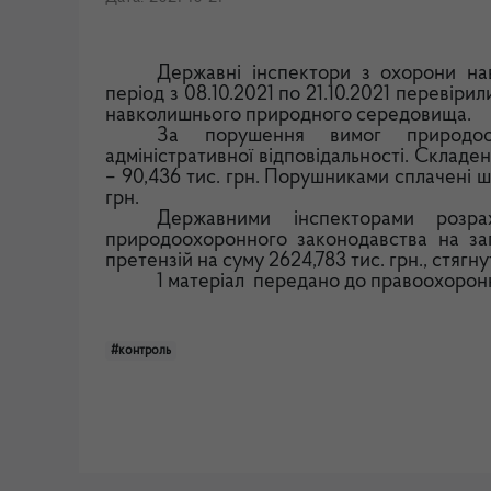
Державні інспектори з охорони на
період з 08.10.2021 по 21.10.2021 перевіри
навколишнього природного середовища.
За порушення вимог природоох
адміністративної відповідальності.
Складен
– 90,436 тис. грн. Порушниками сплачені ш
грн.
Державними інспекторами розра
природоохоронного законодавства на з
претензій на суму 2624,783 тис. грн., стягну
1
матеріал
передано до правоохоронн
#контроль