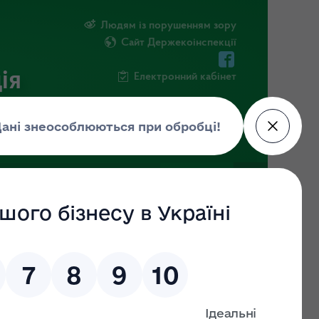
Людям із порушенням зору
Сайт Держекоінспекції
ія
Електронний кабінет
ЧНА ІНФОРМАЦІЯ
НОВИНИ
08