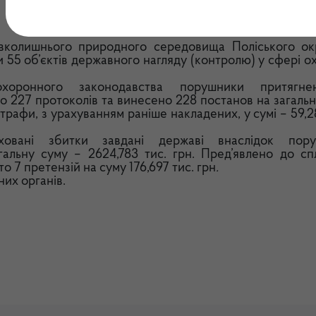
вколишнього природного середовища Поліського ок
ли 55 об’єктів державного нагляду (контролю) у сфері 
оронного законодавства порушники притягне
о 227 протоколів та винесено 228 постанов на загальн
трафи, з урахуванням раніше накладених, у сумі – 59,2
ховані збитки завдані державі внаслідок пор
агальну суму –
2624,783 тис. грн.
Пред’явлено до сп
то 7 претензій на суму 176,697 тис. грн
.
их органів.