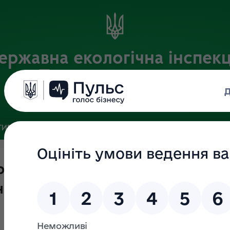
ержавна екологічна інспекц
Поліського округу
Офіційний веб-портал
ИВНА БАЗА
ЗВ’ЯЗКИ ІЗ ГРОМАДСЬКІСТЮ ТА ЗМІ
ПУБЛІ
ржавного нагляду (контролю) у
ього природного середовища з 