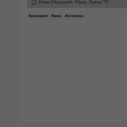
Наказ (Новіцький, Юрик, Львов).TIF
#анулювання
#наказ
#посвідчень