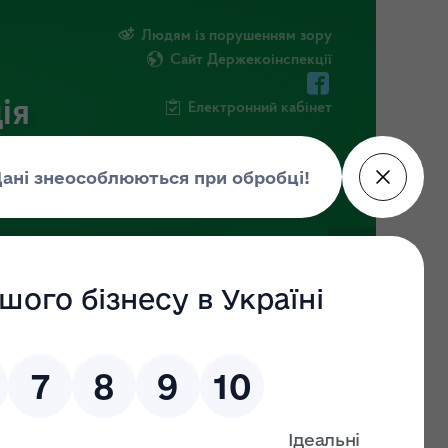
Людям із порушенням зору
Сайт Держекоінспекції
ія
Електронний кабінет
ЧНА ІНФОРМАЦІЯ
НОВИНИ