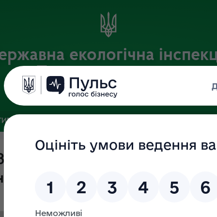
ержавна екологічна інспекц
Поліського округу
Офіційний веб-портал
ИВНА БАЗА
ЗВ’ЯЗКИ ІЗ ГРОМАДСЬКІСТЮ ТА ЗМІ
ПУБЛІ
№ 359-ОД "Про анулювання
нспекторів"