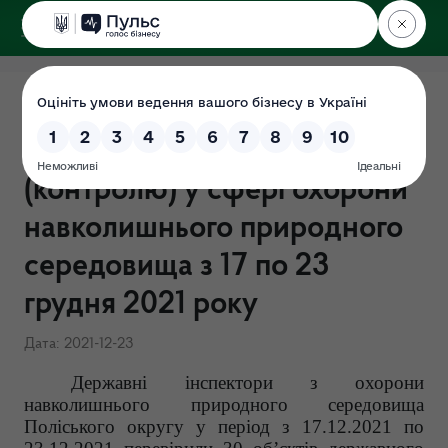
ДЕРЖЕКОІНСПЕКЦІЯ
Поліського округу
Результати здійснення
державного нагляду
(контролю) у сфері охорони
навколишнього природного
середовища з 17 по 23
грудня 2021 року
Дата: 2021-12-23
Державні інспектори з охорони
навколишнього природного середовища
Поліського округу у період з
17.12
.2021 по