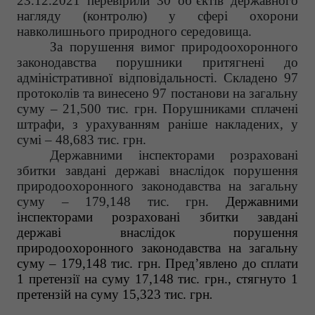
23.12
.2021 перевірили 30 об’єктів державного
нагляду (контролю) у сфері охорони
навколишнього природного середовища.
За порушення вимог природоохоронного
законодавства порушники притягнені до
адміністративної відповідальності.
Складено
97
протоколів та винесено 97 постанови на загальну
суму – 21,500 тис. грн. Порушниками
сплачені
штрафи, з урахуванням раніше накладених, у
сумі – 48,683 тис. грн.
Державними інспекторами розраховані
збитки завдані державі внаслідок порушення
природоохоронного законодавства на загальну
суму – 179,148
тис. грн.
Державними
інспекторами розраховані збитки завдані
державі внаслідок порушення
природоохоронного законодавства на загальну
суму – 179,148
тис. грн.
Пред’явлено до сплати
1 претензії на суму 17,148 тис. грн., стягнуто 1
претензій на суму 15,323 тис. грн
.