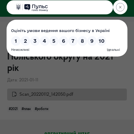
ДЕРЖЕКОІНСПЕКЦІЯ
Поліського округу
План діяльності Державної
екологічної інспекції
Поліського округу на 2021
рік
Дата: 2021-01-11
Scan_20220112_142050.pdf
#2021
#план
#роботи